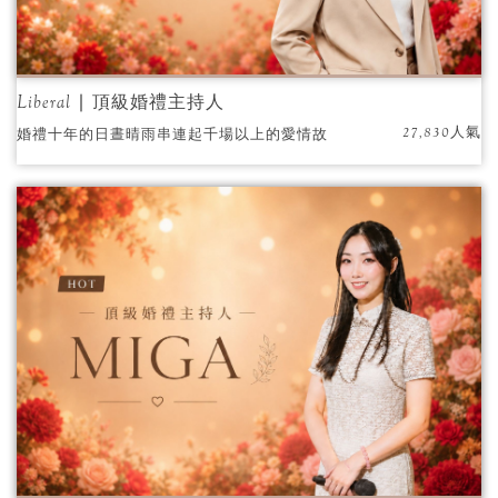
Liberal ∣ 頂級婚禮主持人
27,830人氣
婚禮十年的日晝晴雨串連起千場以上的愛情故
事，百場婚顧經驗堆疊起屬於Liberal的品牌價
值。宜動宜靜善於溝通與活絡氣氛的Liberal，將
用婚顧面向帶入主持，協助新人規劃出刻上自
己名字的婚禮!