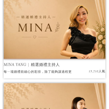
MINA YANG | 精選婚禮主持人
15,710人氣
每ㄧ場婚禮前細心的彩排，除了能夠讓過程更
流暢地進行外，也同時讓參與進場的新人以及
所有人員可以反覆練習，屆時輕鬆進場，抱持
著一種幸福的使命感，盡力地幫每一組新人完
成夢想中的人生大事，每次都深感榮幸地可以
見證到這麼多獨一無二的愛情故事，若是想要
與眾不同、專屬於您們的特色婚禮，那就大膽