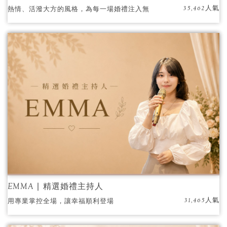
35,462人氣
熱情、活潑大方的風格，為每一場婚禮注入無
限能量與歡樂
EMMA ∣ 精選婚禮主持人
31,465人氣
用專業掌控全場，讓幸福順利登場