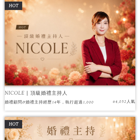
HOT
歷，倍受新人推薦與好評。
NICOLE ∣ 頂級婚禮主持人
64,052人氣
婚禮顧問&婚禮主持經歷14年，執行超過1,000
場以上婚禮。細心的Nicole總能面面俱到打點婚
禮細節，甜美聲音，說出動人故事。
HOT