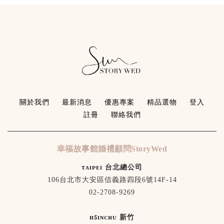
關於我們
最新消息
優惠專案
精品選物
登入
註冊
聯絡我們
幸福故事館婚禮顧問StoryWed
ᴛᴀɪᴘᴇɪ 台北總公司
106台北市大安區信義路四段6號14F-14
02-2708-9269
ʜꜱɪɴᴄʜᴜ 新竹