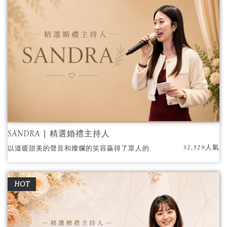
SANDRA ∣ 精選婚禮主持人
32,529人氣
以溫暖甜美的聲音和燦爛的笑容贏得了眾人的
喜愛，擁有親切和專業的特質，是新人們喜愛
的主持人！
HOT