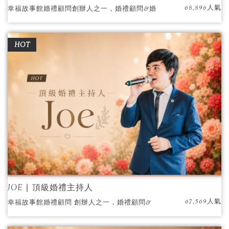
68,896人氣
幸福故事館婚禮顧問創辦人之一，婚禮顧問&婚
禮主持經歷14年，執行超過1200場以上婚禮。
多家媒體採訪，自然親切如好朋友般的婚禮主
HOT
持，倍受新人推薦好評。
JOE ∣ 頂級婚禮主持人
67,569人氣
幸福故事館婚禮顧問 創辦人之一，婚禮顧問&
婚禮主持經歷14年，執行超過1,000場以上婚
禮。擁有媒體採訪、舞台劇、戲劇、配音資