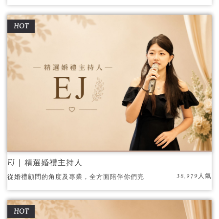
娓道來…互動環節熱情洋溢；感念親恩溫暖動
人，理性與感性兼備的百變風格深受新人與廠
HOT
商肯定及信賴。
EJ ∣ 精選婚禮主持人
38,979人氣
從婚禮顧問的角度及專業，全方面陪伴你們完
成終身大事。
HOT