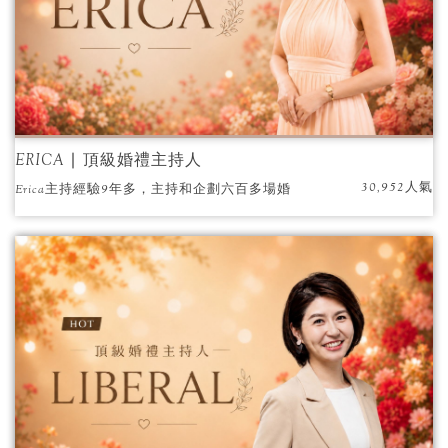
ERICA ∣ 頂級婚禮主持人
30,952人氣
Erica主持經驗9年多，主持和企劃六百多場婚
禮。包含蕭前副總統、吳前副總統、柯文哲市
長、嚴凱泰董事長、嚴長壽董事長、游錫堃前
院長和王金平前院長都曾是位上嘉賓。