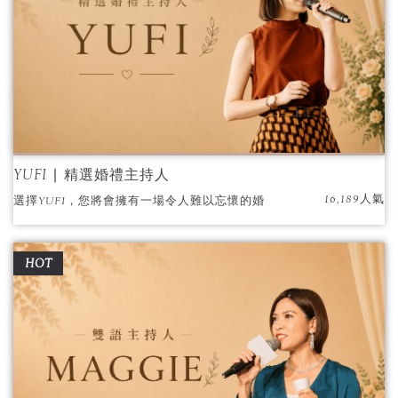
地放入一些新奇好玩的元素，舉辦ㄧ場與賓客
共享的主題盛宴吧！
YUFI ∣ 精選婚禮主持人
16,189人氣
選擇YUFI，您將會擁有一場令人難以忘懷的婚
禮，他的專業與熱情必將為您的大喜之日增添
無限光彩。
HOT