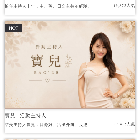
19,872人氣
擔任主持人十年，中、英、日文主持的經驗。
目前在中天電視台《生活萬事通》擔任外景主
持人，以及影音頻道Techalook擔任科技節目主
HOT
播和各大活動的主持人。
寶兒 ∣ 活動主持人
12,412人氣
甜美主持人寶兒，口條好、活潑外向、反應
快、會唱歌跳舞、互動效果優。