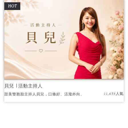
HOT
貝兒 ∣ 活動主持人
11,458人氣
甜美雙胞胎主持人貝兒，口條好、活潑外向、
反應快、會唱歌跳舞、互動效果優。