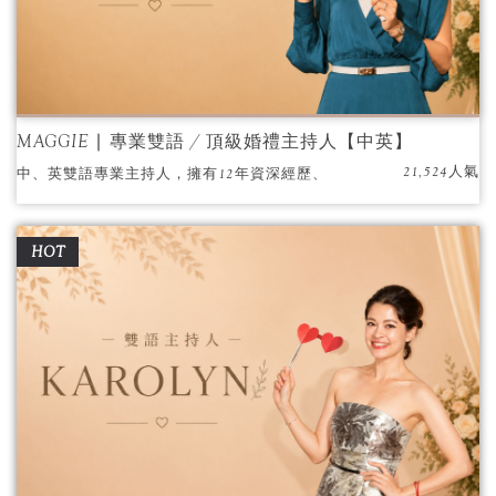
MAGGIE ∣ 專業雙語 / 頂級婚禮主持人【中英】
21,524人氣
中、英雙語專業主持人，擁有12年資深經歷、
業界力推且知名雙語主持人首選，中文妙語 如
珠，英文流利順暢，英文口音標準且與外賓對
HOT
答如流，可全英文主持與即席翻譯，風格豐富
多元，是活動臻於完美的保證，更多年至國外
參與國際大型活動之頂尖主持人。