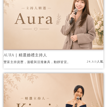
AURA ∣ 精選婚禮主持人
29,313人氣
豐富主持資歷，溫暖與活潑兼具，動靜皆宜。