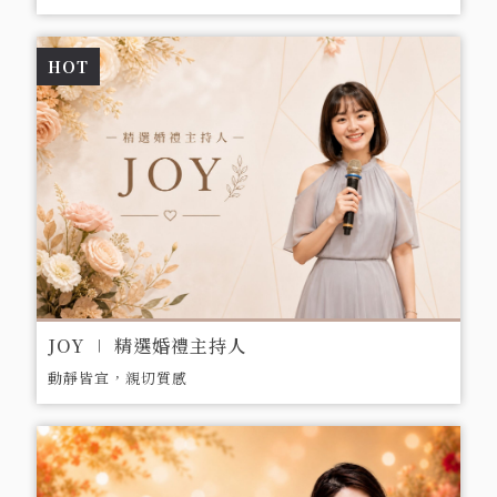
問&婚禮主持經歷14年，執行超過1200
場以上婚禮。多家媒體採訪，自然親切如
HOT
好朋友般的婚禮主持，倍受新人推薦好
評。
JOY ∣ 精選婚禮主持人
動靜皆宜，親切質感