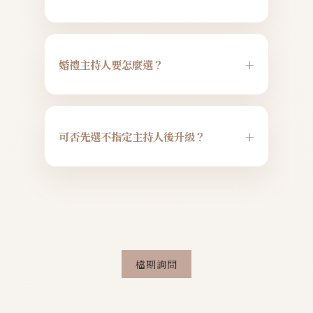
我們提供資料表讓您填寫需求，會面時
會提供專業建議並協助篩選廠商，確保
+
婚禮主持人要怎麼選？
活動獨特且順暢。
聲音與風格
建議考量主持人的聲音特質與個人風格
+
可否先選不指定主持人後升級？
是否與婚禮主題契合。我們的企劃師也
會根據需求提供合適人選推薦。
當然可以！若您在籌備過程中找到心儀
的主持人且尚有檔期，只需補足價差即
可升級為指定主持人。
檔期詢問