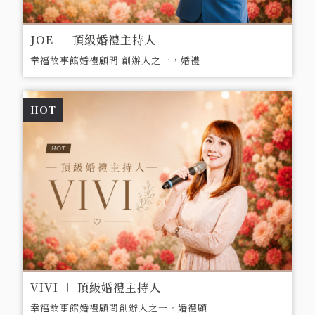
JOE ∣ 頂級婚禮主持人
幸福故事館婚禮顧問 創辦人之一，婚禮
顧問&婚禮主持經歷14年，執行超過
1,000場以上婚禮。擁有媒體採訪、舞台
HOT
劇、戲劇、配音資歷，倍受新人推薦與好
評。
VIVI ∣ 頂級婚禮主持人
幸福故事館婚禮顧問創辦人之一，婚禮顧