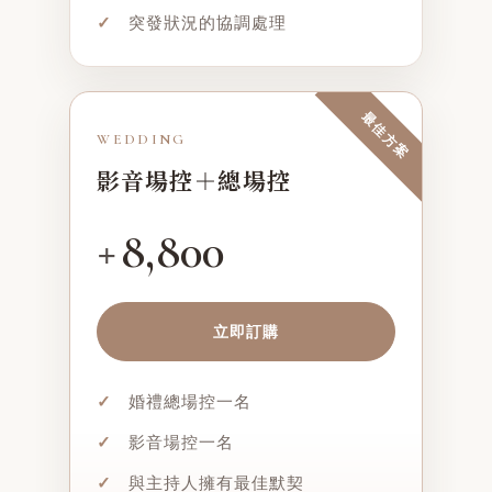
✓
突發狀況的協調處理
最佳方案
WEDDING
影音場控＋總場控
8,800
+
立即訂購
✓
婚禮總場控一名
✓
影音場控一名
✓
與主持人擁有最佳默契