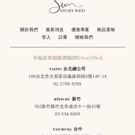
關於我們
最新消息
優惠專案
精品選物
登入
註冊
聯絡我們
幸福故事館婚禮顧問StoryWed
ᴛᴀɪᴘᴇɪ 台北總公司
106台北市大安區信義路四段6號14F-14
02-2708-9269
ʜꜱɪɴᴄʜᴜ 新竹
302新竹縣竹北市成功十一街45號
03-534-6669
ᴛᴀɪᴄʜᴜɴɢ 台中