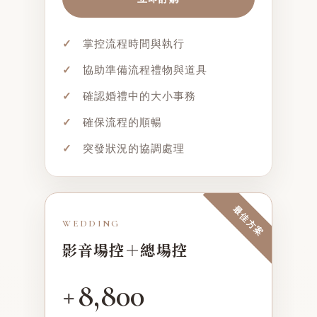
✓
掌控流程時間與執行
✓
協助準備流程禮物與道具
✓
確認婚禮中的大小事務
✓
確保流程的順暢
✓
突發狀況的協調處理
最佳方案
WEDDING
影音場控＋總場控
8,800
+