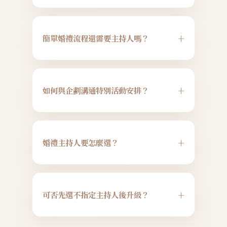
幸福故事館的婚禮企劃通常於婚禮前三
個月開始，與新人聯繫討論流程細節。
+
簡單婚禮流程還需要主持人嗎？
若您希望提早規劃，我們也隨時樂意協
助。
即使流程簡單，專業主持人仍能確保流
程順暢，並營造溫馨氛圍分享您們的故
+
如何與企劃溝通特別活動安排？
事，讓婚禮更具情感深度。
我們提供資料表讓您填寫需求，會面時
會提供專業建議並協助篩選廠商，確保
+
婚禮主持人要怎麼選？
活動獨特且順暢。
聲音與風格
建議考量主持人的聲音特質與個人風格
+
可否先選不指定主持人後升級？
是否與婚禮主題契合。我們的企劃師也
會根據需求提供合適人選推薦。
當然可以！若您在籌備過程中找到心儀