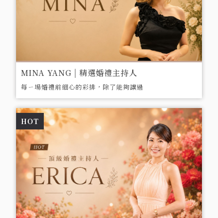
MINA YANG | 精選婚禮主持人
每ㄧ場婚禮前細心的彩排，除了能夠讓過
程更流暢地進行外，也同時讓參與進場的
新人以及所有人員可以反覆練習，屆時輕
HOT
鬆進場，抱持著一種幸福的使命感，盡力
地幫每一組新人完成夢想中的人生大事，
每次都深感榮幸地可以見證到這麼多獨一
無二的愛情故事，若是想要與眾不同、專
屬於您們的特色婚禮，那就大膽地放入一
些新奇好玩的元素，舉辦ㄧ場與賓客共享
的主題盛宴吧！