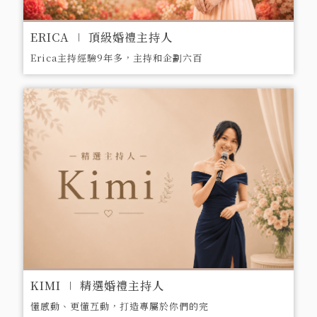
ERICA ∣ 頂級婚禮主持人
Erica主持經驗9年多，主持和企劃六百
多場婚禮。包含蕭前副總統、吳前副總
統、柯文哲市長、嚴凱泰董事長、嚴長壽
董事長、游錫堃前院長和王金平前院長都
曾是位上嘉賓。
KIMI ∣ 精選婚禮主持人
懂感動、更懂互動，打造專屬於你們的完