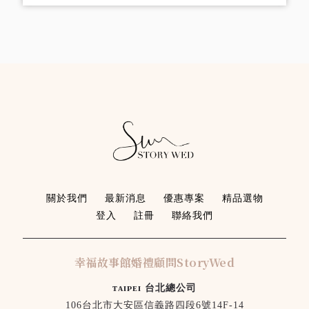
美派對
關於我們
最新消息
優惠專案
精品選物
登入
註冊
聯絡我們
幸福故事館婚禮顧問StoryWed
ᴛᴀɪᴘᴇɪ 台北總公司
106台北市大安區信義路四段6號14F-14