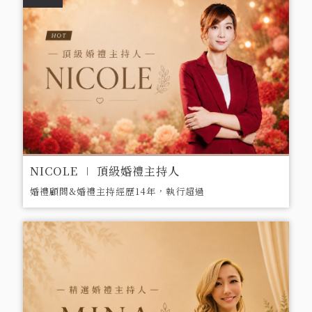
NICOLE ∣ 頂級婚禮主持人
婚禮顧問&婚禮主持經歷14年，執行超過
1,000場以上婚禮。細心的Nicole總能
面面俱到打點婚禮細節，甜美聲音，說出
動人故事。