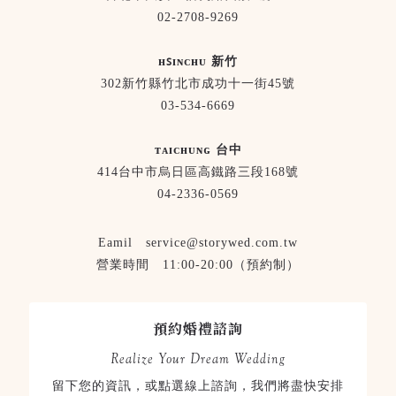
02-2708-9269
ʜꜱɪɴᴄʜᴜ 新竹
302新竹縣竹北市成功十一街45號
03-534-6669
ᴛᴀɪᴄʜᴜɴɢ 台中
414台中市烏日區高鐵路三段168號
04-2336-0569
Eamil service@storywed.com.tw
營業時間 11:00-20:00（預約制）
預約婚禮諮詢
Realize Your Dream Wedding
留下您的資訊，或點選線上諮詢，我們將盡快安排