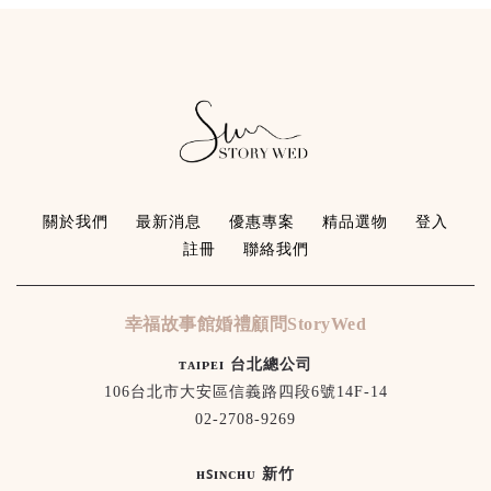
關於我們
最新消息
優惠專案
精品選物
登入
註冊
聯絡我們
幸福故事館婚禮顧問StoryWed
ᴛᴀɪᴘᴇɪ 台北總公司
106台北市大安區信義路四段6號14F-14
02-2708-9269
ʜꜱɪɴᴄʜᴜ 新竹