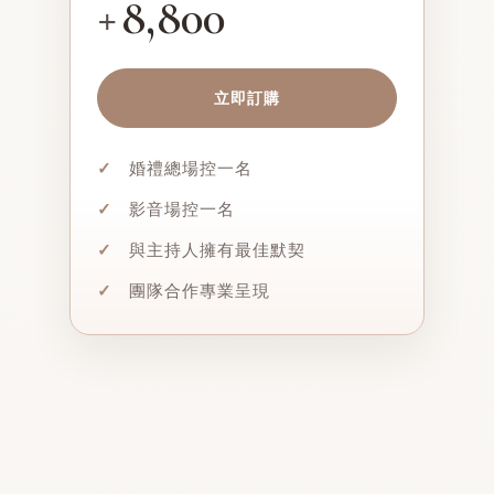
8,800
+
立即訂購
✓
婚禮總場控一名
✓
影音場控一名
✓
與主持人擁有最佳默契
✓
團隊合作專業呈現