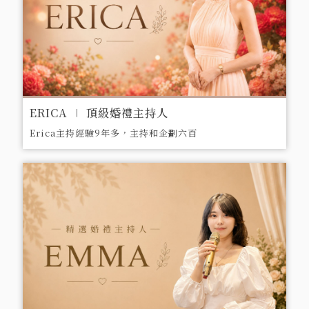
ERICA ∣ 頂級婚禮主持人
Erica主持經驗9年多，主持和企劃六百
多場婚禮。包含蕭前副總統、吳前副總
統、柯文哲市長、嚴凱泰董事長、嚴長壽
董事長、游錫堃前院長和王金平前院長都
曾是位上嘉賓。