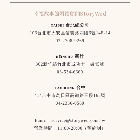
幸福故事館婚禮顧問StoryWed
ᴛᴀɪᴘᴇɪ 台北總公司
106台北市大安區信義路四段6號14F-14
02-2708-9269
ʜꜱɪɴᴄʜᴜ 新竹
302新竹縣竹北市成功十一街45號
03-534-6669
ᴛᴀɪᴄʜᴜɴɢ 台中
414台中市烏日區高鐵路三段168號
04-2336-0569
Eamil service@storywed.com.tw
營業時間 11:00-20:00（預約制）