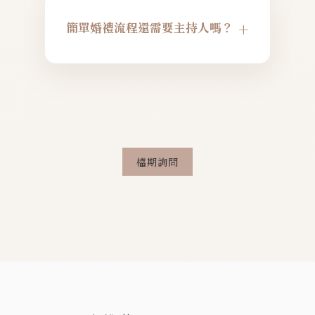
討論流程細節，提供遊戲建議與音樂規
+
簡單婚禮流程還需要主持人嗎？
劃。
專業主持人仍能增添價值，確保流程順
暢並營造溫馨氛圍，分享您們的故事。
檔期詢問