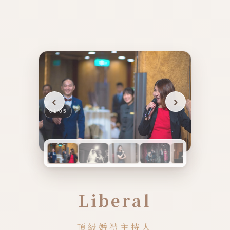
‹
›
01
/
05
Liberal
— 頂級婚禮主持人 —