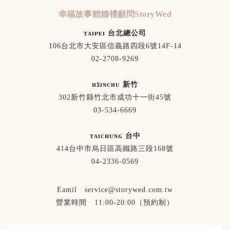
幸福故事館婚禮顧問StoryWed
ᴛᴀɪᴘᴇɪ 台北總公司
106台北市大安區信義路四段6號14F-14
02-2708-9269
ʜꜱɪɴᴄʜᴜ 新竹
302新竹縣竹北市成功十一街45號
03-534-6669
ᴛᴀɪᴄʜᴜɴɢ 台中
414台中市烏日區高鐵路三段168號
04-2336-0569
Eamil service@storywed.com.tw
營業時間 11:00-20:00（預約制）