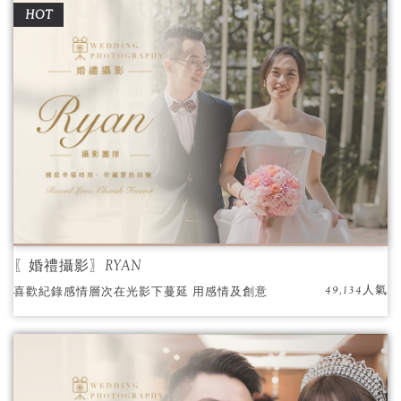
HOT
〖婚禮攝影〗RYAN
49,134人氣
喜歡紀錄感情層次在光影下蔓延 用感情及創意
洗出每一張照片