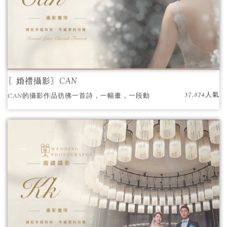
〖婚禮攝影〗CAN
37,874人氣
CAN的攝影作品彷彿一首詩，一幅畫，一段動
人的故事。