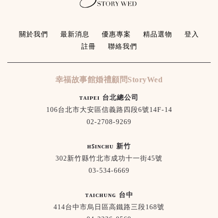
關於我們
最新消息
優惠專案
精品選物
登入
註冊
聯絡我們
幸福故事館婚禮顧問StoryWed
ᴛᴀɪᴘᴇɪ 台北總公司
106台北市大安區信義路四段6號14F-14
02-2708-9269
ʜꜱɪɴᴄʜᴜ 新竹
302新竹縣竹北市成功十一街45號
03-534-6669
ᴛᴀɪᴄʜᴜɴɢ 台中
414台中市烏日區高鐵路三段168號