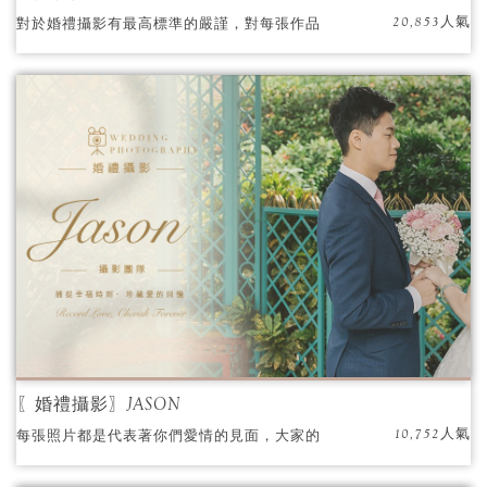
20,853人氣
對於婚禮攝影有最高標準的嚴謹，對每張作品
都精挑細琢。
〖婚禮攝影〗JASON
10,752人氣
每張照片都是代表著你們愛情的見面，大家的
祝福。 JASON能細膩捕捉到每個感動的瞬間，