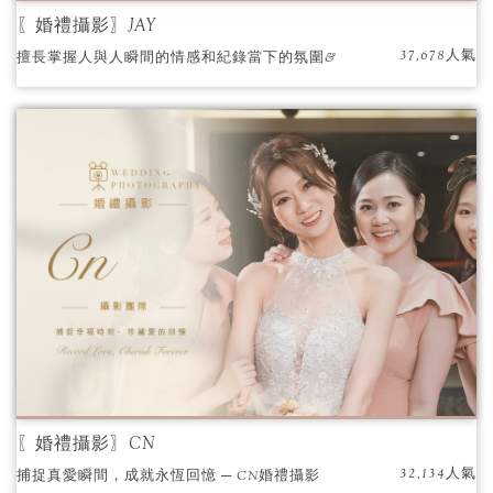
〖婚禮攝影〗JAY
37,678人氣
擅長掌握人與人瞬間的情感和紀錄當下的氛圍&
空間呈現的獨特視野。忠實呈現當天的氛圍，
留下最具溫度和情感的照片，讓多年後回顧照
片仍回味無窮。
〖婚禮攝影〗CN
32,134人氣
捕捉真愛瞬間，成就永恆回憶 ─ CN婚禮攝影