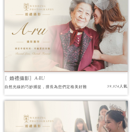
〖婚禮攝影〗A-RU
39,874人氣
自然光線的巧妙捕捉，擅長為您們定格美好難
忘的畫面，收藏一輩子美好的回憶！