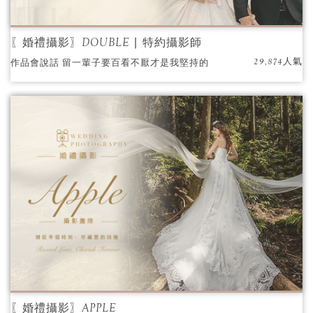
〖婚禮攝影〗DOUBLE ∣ 特約攝影師
29,874人氣
作品會說話 留一輩子要百看不厭才是我堅持的
藝術是平易近人 每個珍貴的一瞬間 紀錄親情、
愛情、友情是最幸福的模樣 身歷其境的感動，
彷彿回到婚禮當天 跟著我的攝影鏡頭完成你們
最完美的婚禮
〖婚禮攝影〗APPLE