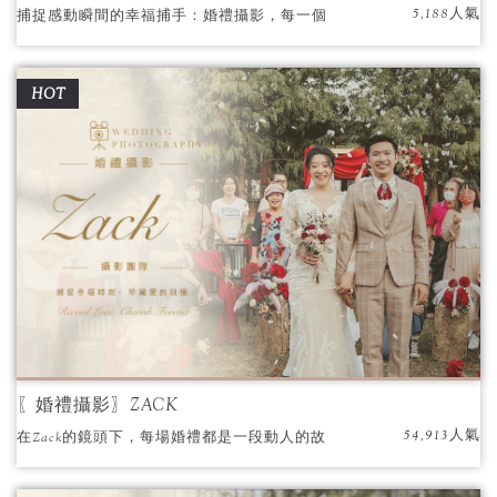
5,188人氣
捕捉感動瞬間的幸福捕手：婚禮攝影，每一個
人都是那麼的與眾不同，婚禮更該是獨一無二
的
HOT
〖婚禮攝影〗ZACK
54,913人氣
在Zack的鏡頭下，每場婚禮都是一段動人的故
事