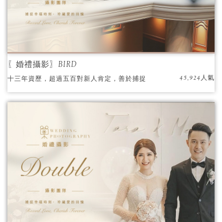
〖婚禮攝影〗BIRD
45,924人氣
十三年資歷，超過五百對新人肯定，善於捕捉
婚禮中的感動與喜悅。