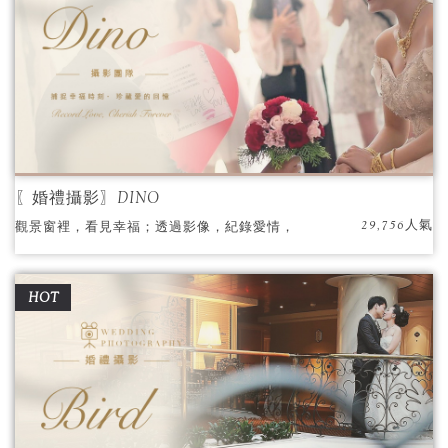
〖婚禮攝影〗DINO
29,756人氣
觀景窗裡，看見幸福；透過影像，紀錄愛情，
我是DINO，我愛獨特。
HOT