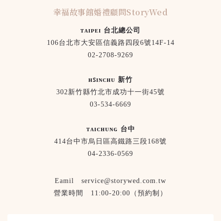
幸福故事館婚禮顧問StoryWed
ᴛᴀɪᴘᴇɪ 台北總公司
106台北市大安區信義路四段6號14F-14
02-2708-9269
ʜꜱɪɴᴄʜᴜ 新竹
302新竹縣竹北市成功十一街45號
03-534-6669
ᴛᴀɪᴄʜᴜɴɢ 台中
414台中市烏日區高鐵路三段168號
04-2336-0569
Eamil service@storywed.com.tw
營業時間 11:00-20:00（預約制）