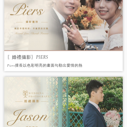
〖婚禮攝影〗PIERS
Piers擅長以色彩明亮的畫面勾勒出愛情的熱
情