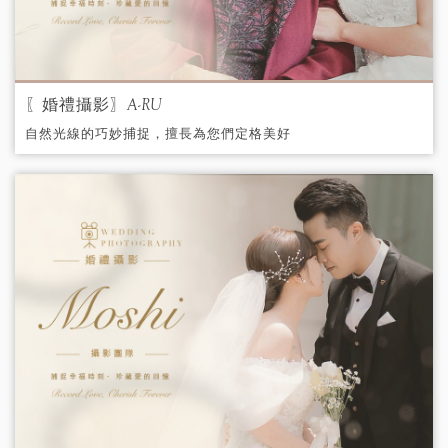
〖婚禮攝影〗A-RU
自然光線的巧妙捕捉，擅長為您們定格美好
難忘的畫面，收藏一輩子美好的回憶！