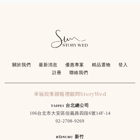
關於我們
最新消息
優惠專案
精品選物
登入
註冊
聯絡我們
幸福故事館婚禮顧問StoryWed
ᴛᴀɪᴘᴇɪ 台北總公司
106台北市大安區信義路四段6號14F-14
02-2708-9269
ʜꜱɪɴᴄʜᴜ 新竹