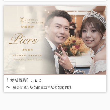
動人的故事。
〖婚禮攝影〗PIERS
Piers擅長以色彩明亮的畫面勾勒出愛情的熱
情