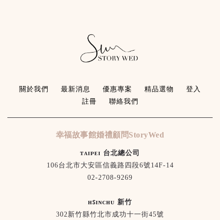
關於我們
最新消息
優惠專案
精品選物
登入
註冊
聯絡我們
幸福故事館婚禮顧問StoryWed
ᴛᴀɪᴘᴇɪ 台北總公司
106台北市大安區信義路四段6號14F-14
02-2708-9269
ʜꜱɪɴᴄʜᴜ 新竹
302新竹縣竹北市成功十一街45號