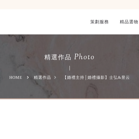
策劃服務
精品選物
Photo
精選作品
HOME
精選作品
【婚禮主持│婚禮攝影】士弘&昱云