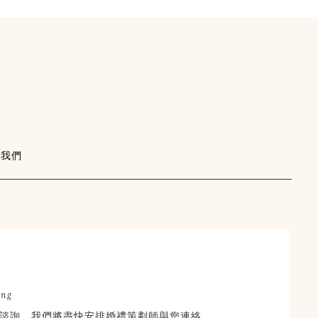
絡我們
×
STORYWED
幸福故事館婚禮顧問
ing
線上婚禮諮詢
諮詢，我們將盡快安排婚禮策劃師與您連絡。