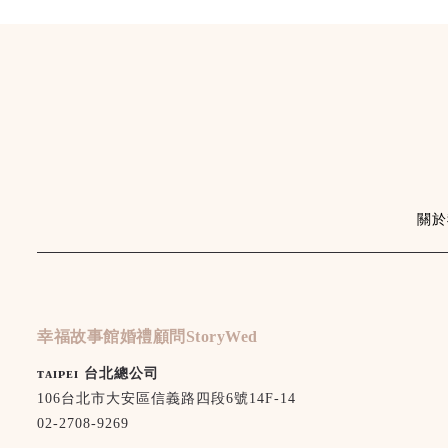
關於
幸福故事館婚禮顧問StoryWed
ᴛᴀɪᴘᴇɪ 台北總公司
106台北市大安區信義路四段6號14F-14
02-2708-9269