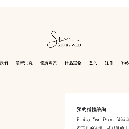
我們
最新消息
優惠專案
精品選物
登入
註冊
聯
預約婚禮諮詢
Realize Your Dream Wedd
留下您的資訊，或點選線上