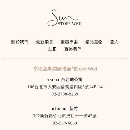
關於我們
最新消息
優惠專案
精品選物
登入
註冊
聯絡我們
幸福故事館婚禮顧問StoryWed
ᴛᴀɪᴘᴇɪ 台北總公司
106台北市大安區信義路四段6號14F-14
02-2708-9269
ʜꜱɪɴᴄʜᴜ 新竹
302新竹縣竹北市成功十一街45號
03-534-6669