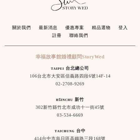
關於我們
最新消息
優惠專案
精品選物
登入
註冊
聯絡我們
幸福故事館婚禮顧問StoryWed
ᴛᴀɪᴘᴇɪ 台北總公司
106台北市大安區信義路四段6號14F-14
02-2708-9269
ʜꜱɪɴᴄʜᴜ 新竹
302新竹縣竹北市成功十一街45號
03-534-6669
ᴛᴀɪᴄʜᴜɴɢ 台中
414台中市烏日區高鐵路三段168號