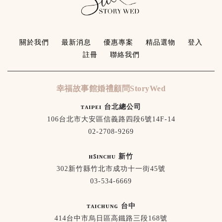
關於我們
最新消息
優惠專案
精品選物
登入
註冊
聯絡我們
幸福故事館婚禮顧問StoryWed
ᴛᴀɪᴘᴇɪ 台北總公司
106台北市大安區信義路四段6號14F-14
02-2708-9269
ʜꜱɪɴᴄʜᴜ 新竹
302新竹縣竹北市成功十一街45號
03-534-6669
ᴛᴀɪᴄʜᴜɴɢ 台中
414台中市烏日區高鐵路三段168號