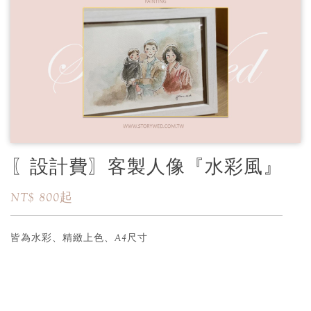
〖設計費〗客製人像『水彩風』
NT$ 800起
皆為水彩、精緻上色、A4尺寸