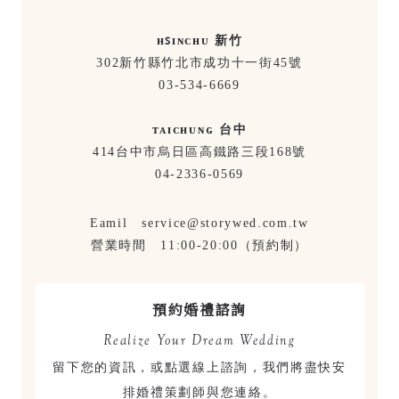
ʜꜱɪɴᴄʜᴜ 新竹
302新竹縣竹北市成功十一街45號
03-534-6669
ᴛᴀɪᴄʜᴜɴɢ 台中
414台中市烏日區高鐵路三段168號
04-2336-0569
Eamil service@storywed.com.tw
營業時間 11:00-20:00（預約制）
預約婚禮諮詢
Realize Your Dream Wedding
留下您的資訊，或點選線上諮詢，我們將盡快安
排婚禮策劃師與您連絡。