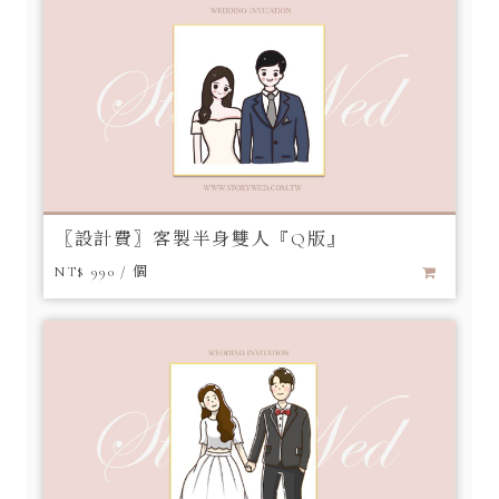
〖設計費〗客製半身雙人『Q版』
NT$ 990 / 個