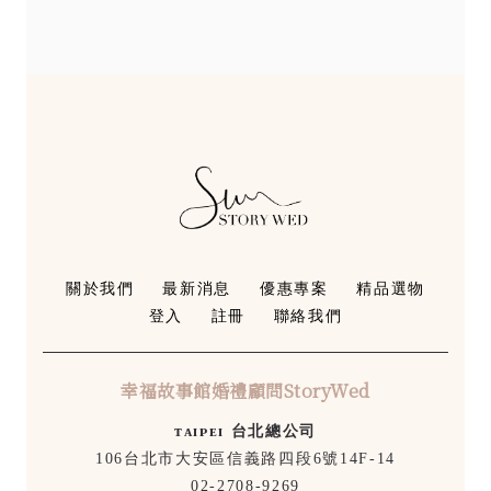
關於我們
最新消息
優惠專案
精品選物
登入
註冊
聯絡我們
幸福故事館婚禮顧問StoryWed
ᴛᴀɪᴘᴇɪ 台北總公司
106台北市大安區信義路四段6號14F-14
02-2708-9269