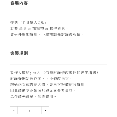
客製內容
提供『半身單人Q版』
若要 全身 or 加寵物 or 物件背景，
會另外增加費用，下單前請先討論後報價。
客製規則
製作天數約7-21天 （依照討論修改來回的速度增減）
討論好開始製作後，可小修改兩次，
超過兩次或需要大修，會再次報價酌收費用。
因此請備妥正確照片與元素參考資料。
急件請先討論，酌收費用。