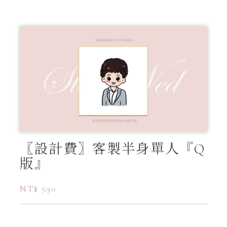
〖設計費〗客製半身單人『Q
版』
NT$ 590