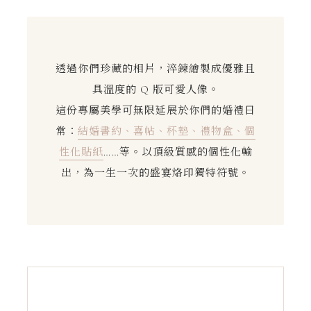
透過你們珍藏的相片，淬鍊繪製成優雅且
具溫度的 Q 版可愛人像。
這份專屬美學可無限延展於你們的婚禮日
常：
結婚書約、喜帖、杯墊、禮物盒、個
性化貼紙
……等。以頂級質感的個性化輸
出，為一生一次的盛宴烙印獨特符號。