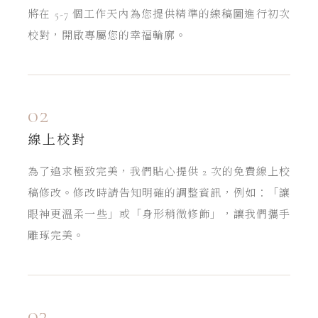
將在 5-7 個工作天內為您提供精準的線稿圖進行初次
校對，開啟專屬您的幸福輪廓。
02
線上校對
為了追求極致完美，我們貼心提供 2 次的免費線上校
稿修改。修改時請告知明確的調整資訊，例如：「讓
眼神更溫柔一些」或「身形稍微修飾」，讓我們攜手
雕琢完美。
03