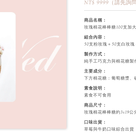
NT$ 9999（請先
商品名稱：
玫瑰棉花棒棒糖100支加
組合內容：
50支粉玫瑰＋50支白玫
製作方式：
純手工巧克力與棉花糖製
主要成分：
下方棉花糖：葡萄糖漿、
素食說明：
素食不可食用
商品尺寸：
玫瑰棉花棒棒糖約3x19公
口味出貨：
草莓與牛奶口味綜合出貨