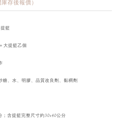
詢問庫存後報價）
大提籃
瑰＋大提籃乙個
作
砂糖、水、明膠、品質改良劑、黏稠劑
分；含提籃完整尺寸約30x40公分