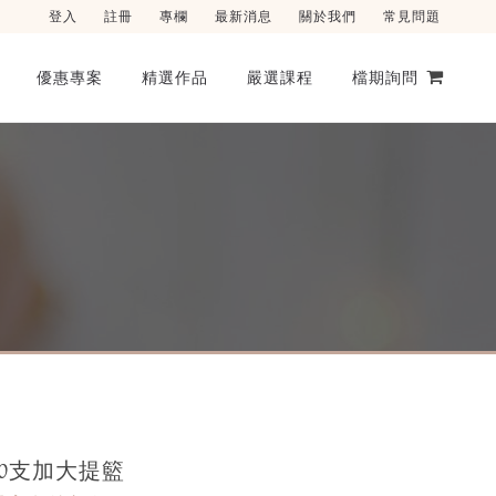
登入
註冊
專欄
最新消息
關於我們
常見問題
優惠專案
精選作品
嚴選課程
檔期詢問
0支加大提籃