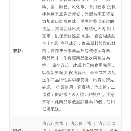
粉、蛋、麵粉、乳化劑、食用色素 蛋糕
棒棒糖基底為磅蛋糕，外層為手工巧克
力加進口裝飾糖珠，層層堆疊出細緻的
造型，當周新鮮出貨，建議七天內食用
完畢，以保新鮮脆度 包裝：皆含蝴蝶結
小卡包裝 商品成分：食品原料與裝飾材
規格:
料，實際成分依商品外包裝標示為準。
商品尺寸：依實際商品批次與包裝為
準。 保存方式：建議七天內食用完畢，
以保新鮮脆度 配送資訊：低溫或常溫配
送依商品特性與季節安排，出貨前請先
確認。 推薦使用：迎賓禮 / 位上禮 / 二
進禮 / 探房禮 / 送客禮 / 派對點心 注意
事項：此商品最低起訂量為10個，使用
低溫配送。
適合迎賓禮 ｜ 適合位上禮 ｜ 適合二進
特色:
禮 ｜ 適合探房禮 ｜ 適合送客禮 ｜ 適合