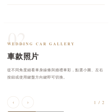
02
WEDDING CAR GALLERY
車款照片
從不同角度細看車身線條與婚禮車彩，點選小圖、左右
按鈕或使用鍵盤方向鍵即可切換。
高級國產車CAMRY · 01
1
/ 2
‹
›