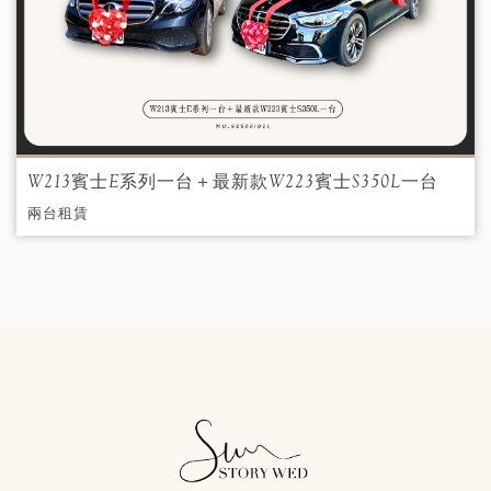
W213賓士E系列一台＋最新款W223賓士S350L一台
兩台租賃