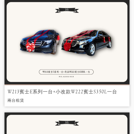
W213賓士E系列一台+小改款W222賓士S350L一台
兩台租賃