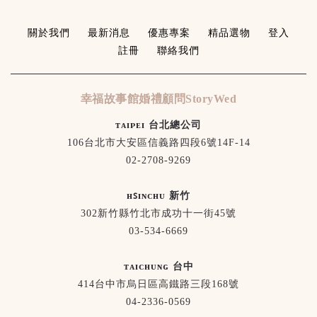
關於我們
最新消息
優惠專案
精品選物
登入
註冊
聯絡我們
幸福故事館婚禮顧問StoryWed
ᴛᴀɪᴘᴇɪ 台北總公司
106台北市大安區信義路四段6號14F-14
02-2708-9269
ʜꜱɪɴᴄʜᴜ 新竹
302新竹縣竹北市成功十一街45號
03-534-6669
ᴛᴀɪᴄʜᴜɴɢ 台中
414台中市烏日區高鐵路三段168號
04-2336-0569