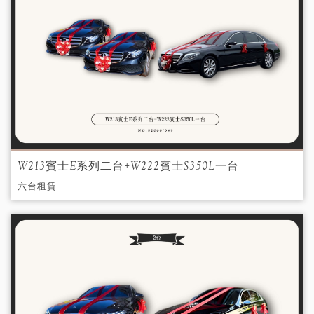
W213賓士E系列二台+W222賓士S350L一台
六台租賃