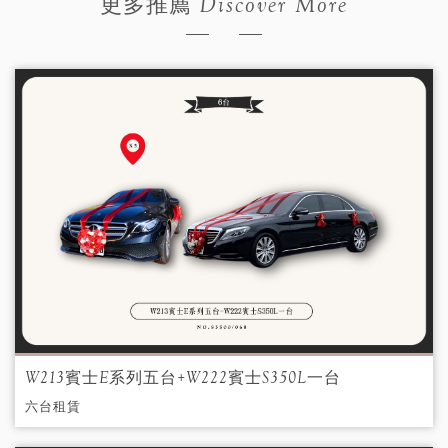
Discover More
更多推薦
W213賓士E系列五台+W222賓士S350L一台
六台租賃