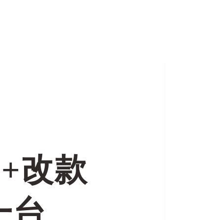
台+改款
一台