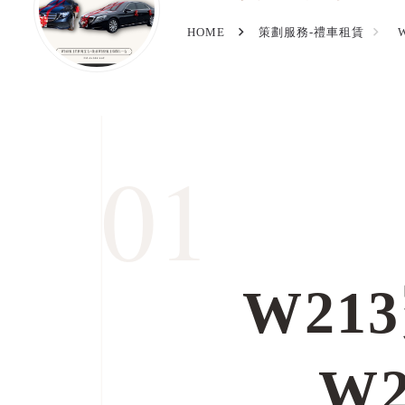
HOME
策劃服務-禮車租賃
01
W21
W