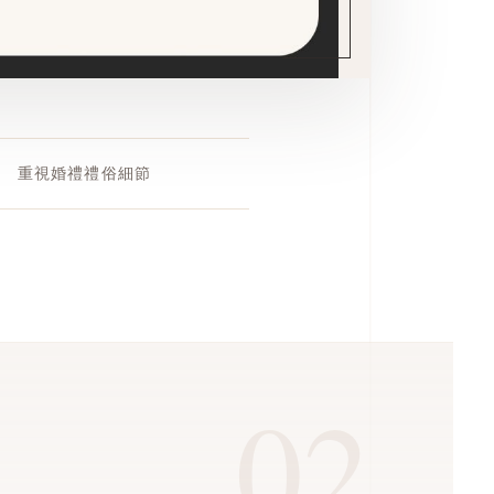
重視婚禮禮俗細節
02