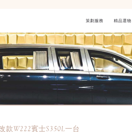
策劃服務
精品選物
改款W222賓士S350L一台