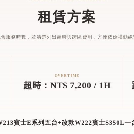
租賃方案
包含服務時數，並清楚列出超時與跨區費用，方便依婚禮動線
OVERTIME
超時：NT$ 7,200 / 1H
W213賓士E系列五台+改款W222賓士S350L一