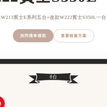
W213賓士E系列五台+改款W222賓士S350L一台
詢問禮車檔期
查看租賃方案