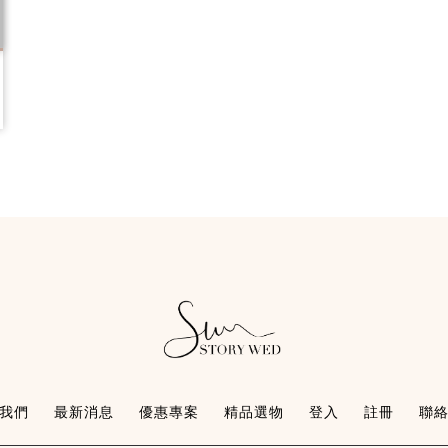
我們
最新消息
優惠專案
精品選物
登入
註冊
聯