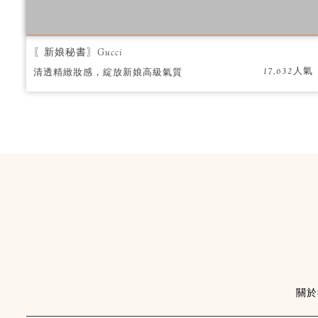
〖新娘秘書〗Gucci
17,632人氣
清透精緻妝感，綻放新娘高級氣質
關於