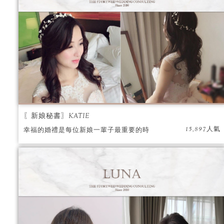
〖新娘秘書〗KATIE
15,897人氣
幸福的婚禮是每位新娘一輩子最重要的時
刻，清透自然的妝感、高雅時尚的質感造
型，以及細心體貼的服務態度是Katie在專業
領域上的自我要求，Katie也會不定期的出國
進修、採買來充實及提昇自己的專業，希望
每一位Katie的幸福新娘都是婚禮上最耀眼，
最閃耀的那顆星星！