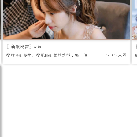
〖新娘秘書〗Mia
19,321人氣
從妝容到髮型、從配飾到整體造型，每一個
細節都需要精心策劃與設計。