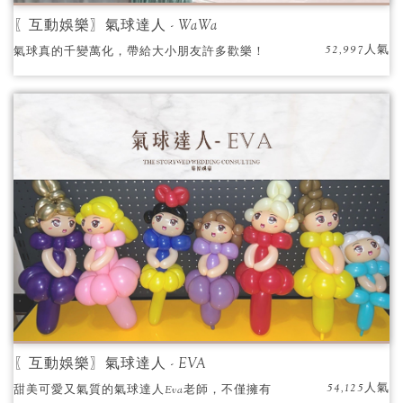
〖互動娛樂〗氣球達人 - WaWa
52,997人氣
氣球真的千變萬化，帶給大小朋友許多歡樂！
有台北市／新北市／桃園縣街頭藝人執照的
WaWa老師，有百場婚禮折氣球的經驗，一定能
讓您們的婚禮增添更多的歡笑及色彩。
〖互動娛樂〗氣球達人 - EVA
54,125人氣
甜美可愛又氣質的氣球達人Eva老師，不僅擁有