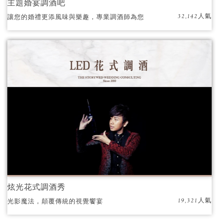
主題婚宴調酒吧
32,142人氣
讓您的婚禮更添風味與樂趣，專業調酒師為您
打造難忘的回憶！
炫光花式調酒秀
19,321人氣
光影魔法，顛覆傳統的視覺饗宴