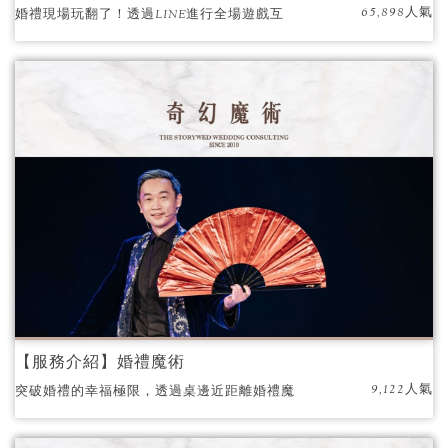
65,898人氣
婚禮現場玩翻了！透過LINE進行全場遊戲互
動！
【服務介紹】婚禮魔術
9,122人氣
突破婚禮的幸福極限，透過桌邊近距離婚禮魔
術，讓賓客在婚禮中，感受Magic的奇幻與感
動！