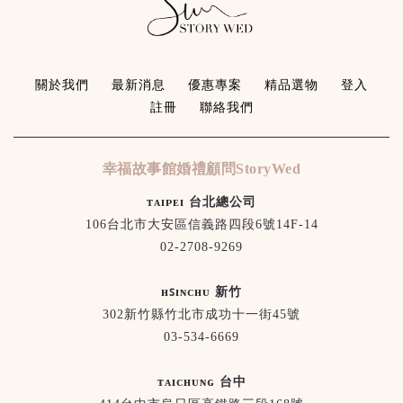
關於我們
最新消息
優惠專案
精品選物
登入
註冊
聯絡我們
幸福故事館婚禮顧問StoryWed
ᴛᴀɪᴘᴇɪ 台北總公司
106台北市大安區信義路四段6號14F-14
02-2708-9269
ʜꜱɪɴᴄʜᴜ 新竹
302新竹縣竹北市成功十一街45號
03-534-6669
ᴛᴀɪᴄʜᴜɴɢ 台中