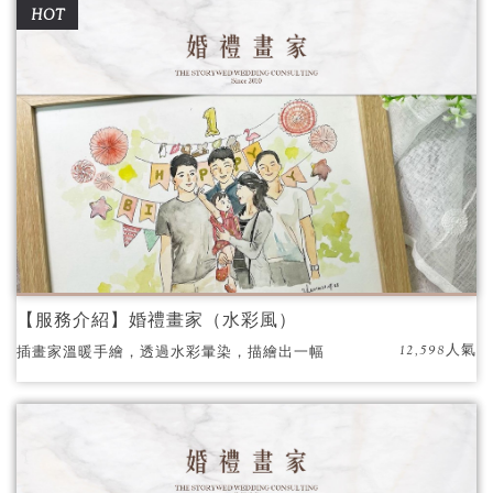
HOT
【服務介紹】婚禮畫家（水彩風）
12,598人氣
插畫家溫暖手繪，透過水彩暈染，描繪出一幅
幅動人的畫像。