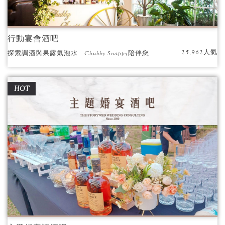
行動宴會酒吧
25,962人氣
探索調酒與果露氣泡水 · Chubby Snappy陪伴您
共度美好宴會時光
HOT