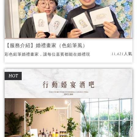
【服務介紹】婚禮畫家（色鉛筆風）
11,421人氣
彩色鉛筆婚禮畫家，讓每位嘉賓都能在婚禮現
場擁有專屬的藝術瞬間！
HOT