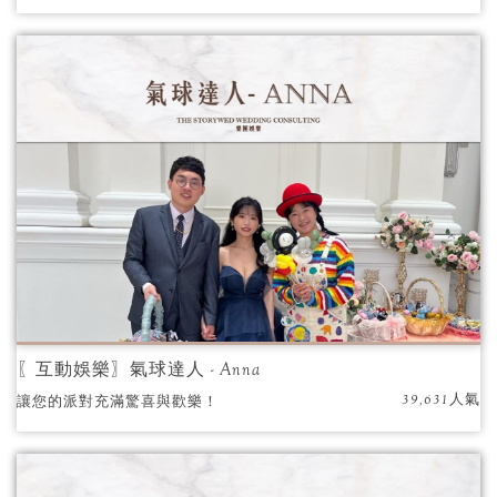
高超的造型氣球技巧，健談親切的個性更是帶
給人們歡樂的氛圍，面對不同族群的嘉賓，都
能夠打動他們的心， 透過造型氣球帶給嘉賓們
歡樂！
〖互動娛樂〗氣球達人 - Anna
39,631人氣
讓您的派對充滿驚喜與歡樂！