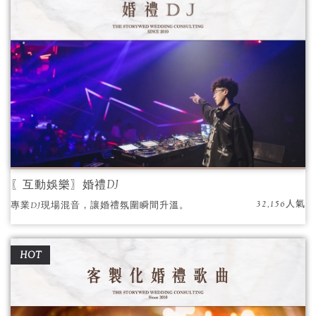
〖互動娛樂〗婚禮DJ
32,156人氣
專業DJ現場混音，讓婚禮氛圍瞬間升溫。
HOT