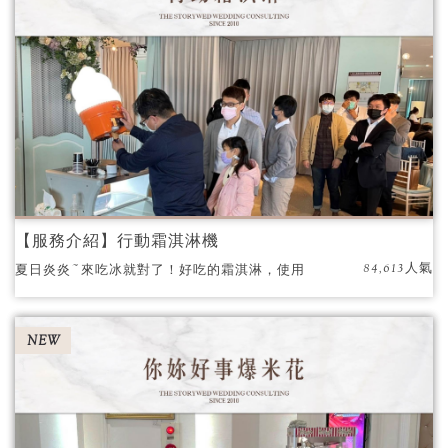
【服務介紹】行動霜淇淋機
84,613人氣
夏日炎炎~來吃冰就對了！好吃的霜淇淋，使用
高品質的口感來自對選用天然食材的堅持！
NEW