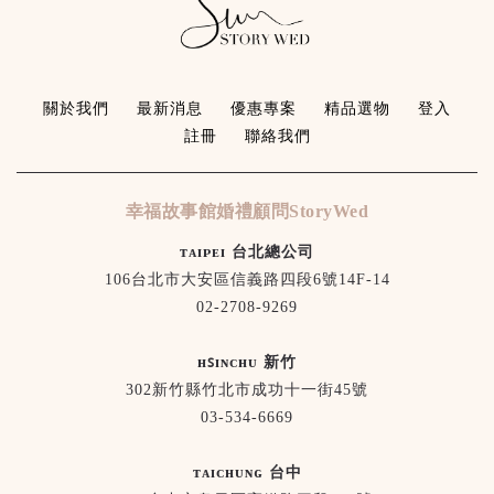
關於我們
最新消息
優惠專案
精品選物
登入
註冊
聯絡我們
幸福故事館婚禮顧問StoryWed
ᴛᴀɪᴘᴇɪ 台北總公司
106台北市大安區信義路四段6號14F-14
02-2708-9269
ʜꜱɪɴᴄʜᴜ 新竹
302新竹縣竹北市成功十一街45號
03-534-6669
ᴛᴀɪᴄʜᴜɴɢ 台中