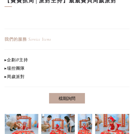
【寶寶抓周│派對主持】崴崴寶貝周歲派對
我們的服務
Service Items
▸
企劃&主持
▸
場控團隊
▸​
周歲派對