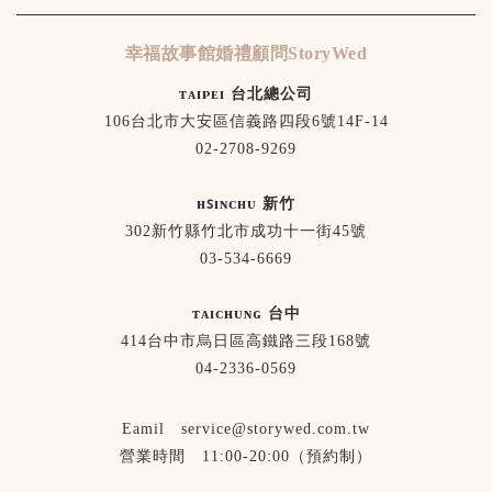
幸福故事館婚禮顧問StoryWed
ᴛᴀɪᴘᴇɪ 台北總公司
106台北市大安區信義路四段6號14F-14
02-2708-9269
ʜꜱɪɴᴄʜᴜ 新竹
302新竹縣竹北市成功十一街45號
03-534-6669
ᴛᴀɪᴄʜᴜɴɢ 台中
414台中市烏日區高鐵路三段168號
04-2336-0569
Eamil service@storywed.com.tw
營業時間 11:00-20:00（預約制）