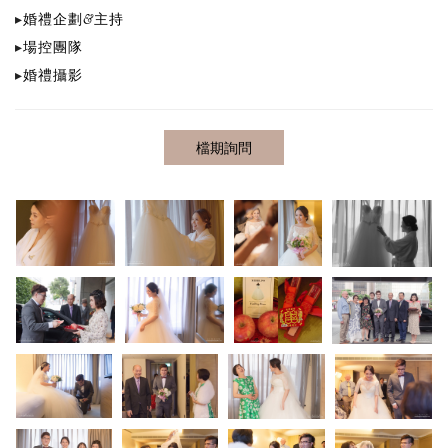
▸
婚禮企劃&主持
▸
場控團隊
▸
婚禮攝影