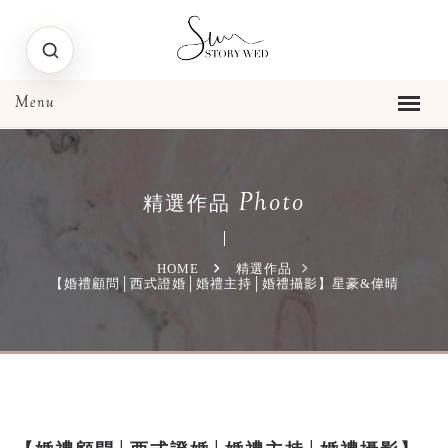
Photo
精選作品
HOME
精選作品
【婚禮顧問│西式證婚│婚禮主持│婚禮攝影】星豪&偉晴