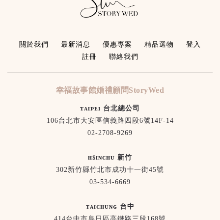
關於我們
最新消息
優惠專案
精品選物
登入
註冊
聯絡我們
幸福故事館婚禮顧問StoryWed
ᴛᴀɪᴘᴇɪ 台北總公司
106台北市大安區信義路四段6號14F-14
02-2708-9269
ʜꜱɪɴᴄʜᴜ 新竹
302新竹縣竹北市成功十一街45號
03-534-6669
ᴛᴀɪᴄʜᴜɴɢ 台中
414台中市烏日區高鐵路三段168號