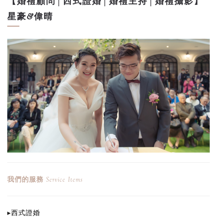
【婚禮顧問│西式證婚│婚禮主持│婚禮攝影】
星豪&偉晴
我們的服務
Service Items
▸
西式證婚