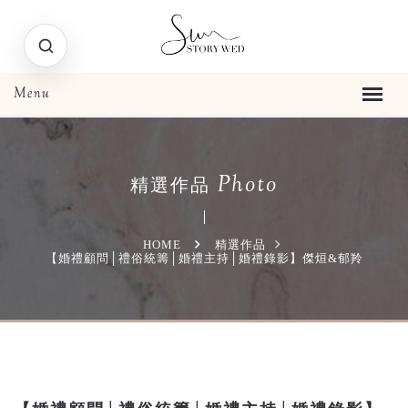
Photo
精選作品
HOME
精選作品
【婚禮顧問│禮俗統籌│婚禮主持│婚禮錄影】傑烜&郁羚