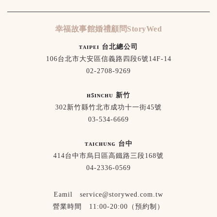
幸福故事館婚禮顧問StoryWed
ᴛᴀɪᴘᴇɪ 台北總公司
106台北市大安區信義路四段6號14F-14
02-2708-9269
ʜꜱɪɴᴄʜᴜ 新竹
302新竹縣竹北市成功十一街45號
03-534-6669
ᴛᴀɪᴄʜᴜɴɢ 台中
414台中市烏日區高鐵路三段168號
04-2336-0569
Eamil service@storywed.com.tw
營業時間 11:00-20:00（預約制）