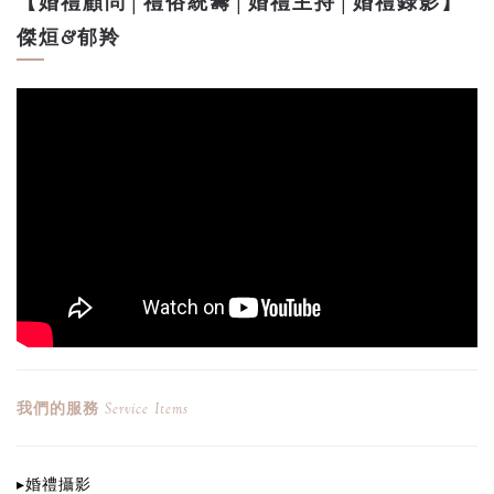
【婚禮顧問│禮俗統籌│婚禮主持│婚禮錄影】
傑烜&郁羚
我們的服務
Service Items
▸
婚禮攝影