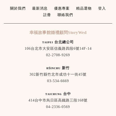
關於我們
最新消息
優惠專案
精品選物
登入
註冊
聯絡我們
幸福故事館婚禮顧問StoryWed
ᴛᴀɪᴘᴇɪ 台北總公司
106台北市大安區信義路四段6號14F-14
02-2708-9269
ʜꜱɪɴᴄʜᴜ 新竹
302新竹縣竹北市成功十一街45號
03-534-6669
ᴛᴀɪᴄʜᴜɴɢ 台中
414台中市烏日區高鐵路三段168號
04-2336-0569