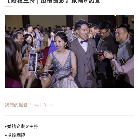
【婚禮主持│婚禮攝影】家翰&韶萱
我們的服務
Service Items
▸
婚禮企劃&主持
▸
場控團隊