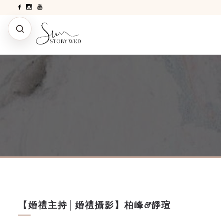
【婚禮主持│婚禮攝影】柏峰&靜瑄