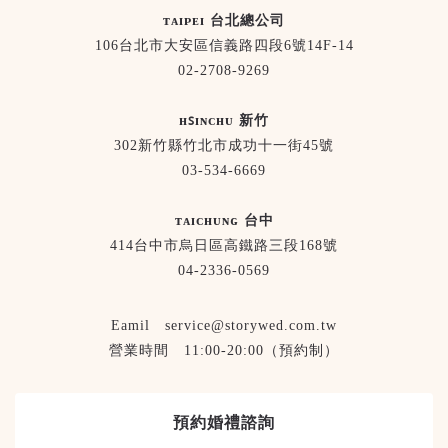
ᴛᴀɪᴘᴇɪ 台北總公司
106台北市大安區信義路四段6號14F-14
02-2708-9269
ʜꜱɪɴᴄʜᴜ 新竹
302新竹縣竹北市成功十一街45號
03-534-6669
ᴛᴀɪᴄʜᴜɴɢ 台中
414台中市烏日區高鐵路三段168號
04-2336-0569
Eamil service@storywed.com.tw
營業時間 11:00-20:00（預約制）
預約婚禮諮詢