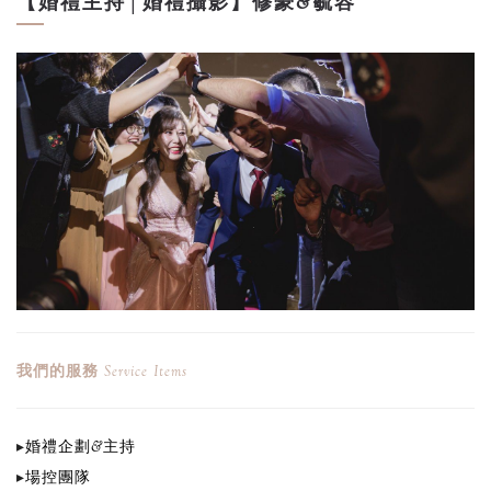
【婚禮主持│婚禮攝影】修豪&毓容
我們的服務
Service Items
▸
婚禮企劃&主持
▸
場控團隊