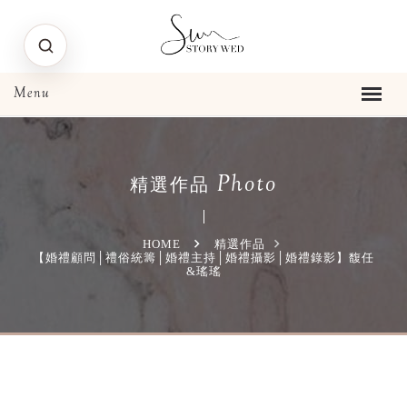
Photo
精選作品
HOME
精選作品
【婚禮顧問│禮俗統籌│婚禮主持│婚禮攝影│婚禮錄影】馥任
&瑤瑤