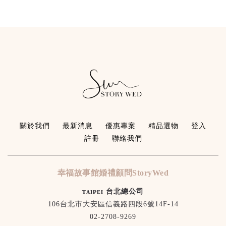
關於我們
最新消息
優惠專案
精品選物
登入
註冊
聯絡我們
幸福故事館婚禮顧問StoryWed
ᴛᴀɪᴘᴇɪ 台北總公司
106台北市大安區信義路四段6號14F-14
02-2708-9269