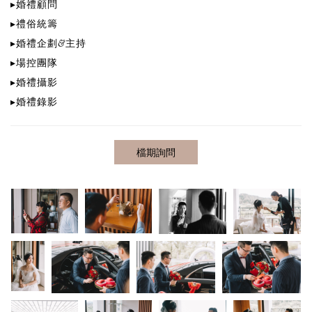
▸
婚禮顧問
▸
禮俗統籌
▸
婚禮企劃&主持
▸
場控團隊
▸
婚禮攝影
▸
婚禮錄影