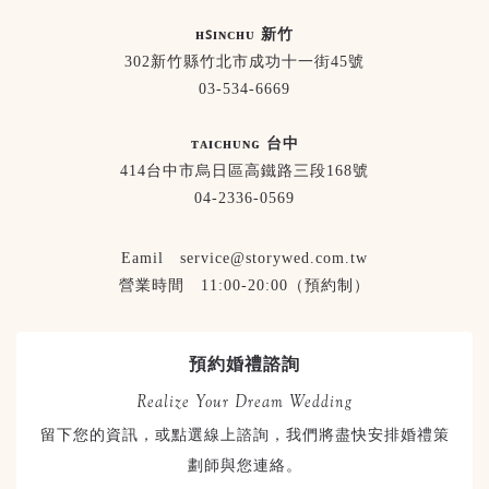
ʜꜱɪɴᴄʜᴜ 新竹
302新竹縣竹北市成功十一街45號
03-534-6669
ᴛᴀɪᴄʜᴜɴɢ 台中
414台中市烏日區高鐵路三段168號
04-2336-0569
Eamil service@storywed.com.tw
營業時間 11:00-20:00（預約制）
預約婚禮諮詢
Realize Your Dream Wedding
留下您的資訊，或點選線上諮詢，我們將盡快安排婚禮策
劃師與您連絡。