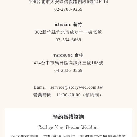
106台北市大安區信義路四段6號14F-14
02-2708-9269
ʜꜱɪɴᴄʜᴜ 新竹
302新竹縣竹北市成功十一街45號
03-534-6669
ᴛᴀɪᴄʜᴜɴɢ 台中
414台中市烏日區高鐵路三段168號
04-2336-0569
Eamil service@storywed.com.tw
營業時間 11:00-20:00（預約制）
預約婚禮諮詢
Realize Your Dream Wedding
留下您的資訊，或點選線上諮詢，我們將盡快安排婚禮策