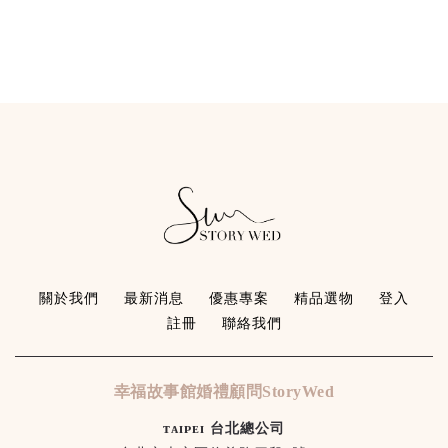
關於我們
最新消息
優惠專案
精品選物
登入
註冊
聯絡我們
幸福故事館婚禮顧問StoryWed
ᴛᴀɪᴘᴇɪ 台北總公司