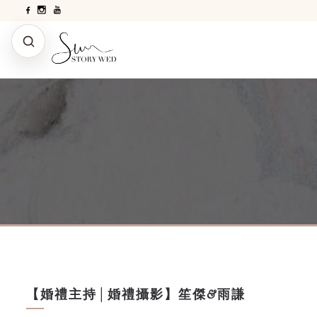
【婚禮主持│婚禮攝影】笙傑&雨謙