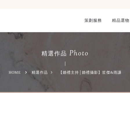
策劃服務
精品選物
Photo
精選作品
HOME
精選作品
【婚禮主持│婚禮攝影】笙傑&雨謙