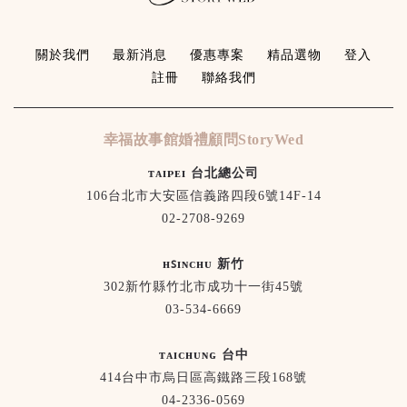
關於我們
最新消息
優惠專案
精品選物
登入
註冊
聯絡我們
幸福故事館婚禮顧問StoryWed
ᴛᴀɪᴘᴇɪ 台北總公司
106台北市大安區信義路四段6號14F-14
02-2708-9269
ʜꜱɪɴᴄʜᴜ 新竹
302新竹縣竹北市成功十一街45號
03-534-6669
ᴛᴀɪᴄʜᴜɴɢ 台中
414台中市烏日區高鐵路三段168號
04-2336-0569