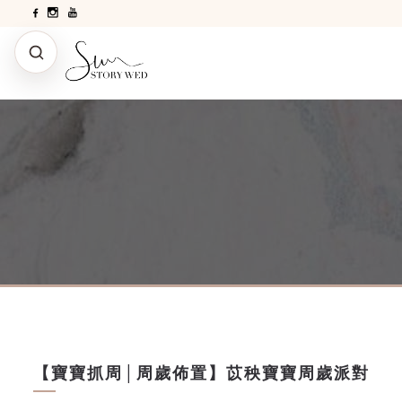
【寶寶抓周│周歲佈置】苡秧寶寶周歲派對