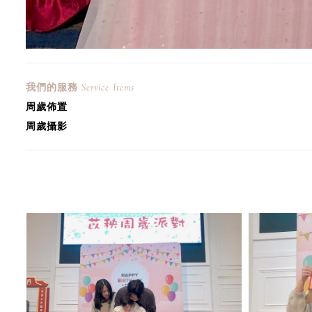
我們的服務
Service Items
周歲
佈置
周歲
攝影