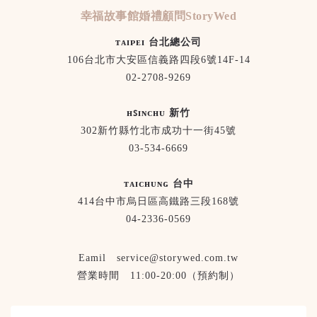
幸福故事館婚禮顧問StoryWed
ᴛᴀɪᴘᴇɪ 台北總公司
106台北市大安區信義路四段6號14F-14
02-2708-9269
ʜꜱɪɴᴄʜᴜ 新竹
302新竹縣竹北市成功十一街45號
03-534-6669
ᴛᴀɪᴄʜᴜɴɢ 台中
414台中市烏日區高鐵路三段168號
04-2336-0569
Eamil service@storywed.com.tw
營業時間 11:00-20:00（預約制）