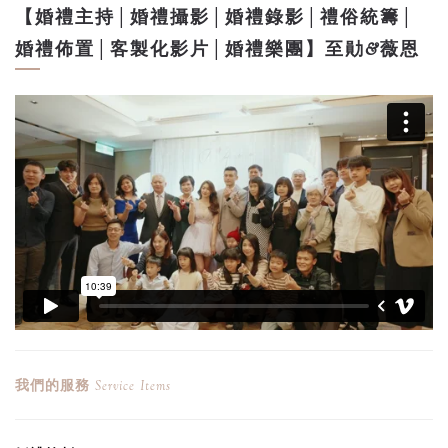
【婚禮主持│婚禮攝影│婚禮錄影│禮俗統籌│
婚禮佈置│客製化影片│婚禮樂團】至勛&薇恩
我們的服務
Service Items