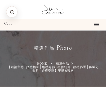
Photo
精選作品
HOME
精選作品
【婚禮主持│婚禮攝影│婚禮錄影│禮俗統籌│婚禮佈置│客製化
影片│婚禮樂團】至勛&薇恩