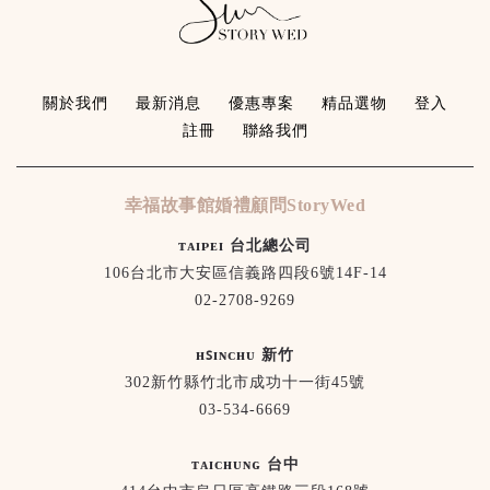
關於我們
最新消息
優惠專案
精品選物
登入
註冊
聯絡我們
幸福故事館婚禮顧問StoryWed
ᴛᴀɪᴘᴇɪ 台北總公司
106台北市大安區信義路四段6號14F-14
02-2708-9269
ʜꜱɪɴᴄʜᴜ 新竹
302新竹縣竹北市成功十一街45號
03-534-6669
ᴛᴀɪᴄʜᴜɴɢ 台中