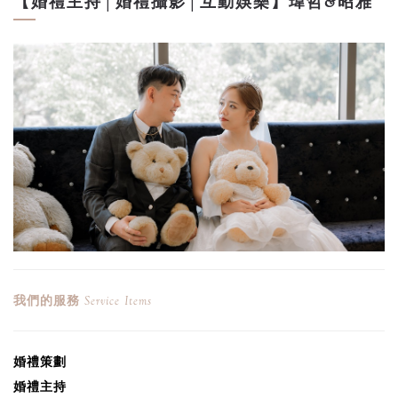
【婚禮主持│婚禮攝影│互動娛樂】瑋哲&昭雅
我們的服務
Service Items
婚禮
策劃
婚禮
主持