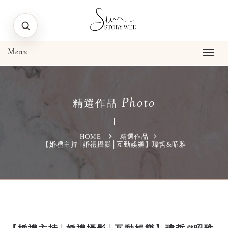
Photo
精選作品
HOME
精選作品
【婚禮主持│婚禮攝影│互動娛樂】瑋哲&昭雅