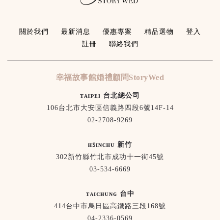
關於我們
最新消息
優惠專案
精品選物
登入
註冊
聯絡我們
幸福故事館婚禮顧問StoryWed
ᴛᴀɪᴘᴇɪ 台北總公司
106台北市大安區信義路四段6號14F-14
02-2708-9269
ʜꜱɪɴᴄʜᴜ 新竹
302新竹縣竹北市成功十一街45號
03-534-6669
ᴛᴀɪᴄʜᴜɴɢ 台中
414台中市烏日區高鐵路三段168號
04-2336-0569