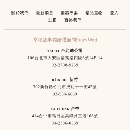
關於我們
最新消息
優惠專案
精品選物
登入
註冊
聯絡我們
幸福故事館婚禮顧問StoryWed
ᴛᴀɪᴘᴇɪ 台北總公司
106台北市大安區信義路四段6號14F-14
02-2708-9269
ʜꜱɪɴᴄʜᴜ 新竹
302新竹縣竹北市成功十一街45號
03-534-6669
ᴛᴀɪᴄʜᴜɴɢ 台中
414台中市烏日區高鐵路三段168號
04-2336-0569