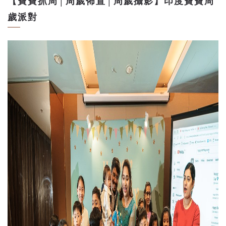
【寶寶抓周│周歲佈置│周歲攝影】印度寶寶周
歲派對