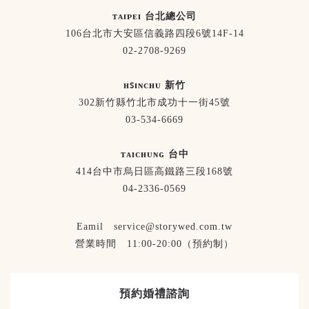
ᴛᴀɪᴘᴇɪ 台北總公司
106台北市大安區信義路四段6號14F-14
02-2708-9269
ʜꜱɪɴᴄʜᴜ 新竹
302新竹縣竹北市成功十一街45號
03-534-6669
ᴛᴀɪᴄʜᴜɴɢ 台中
414台中市烏日區高鐵路三段168號
04-2336-0569
Eamil service@storywed.com.tw
營業時間 11:00-20:00（預約制）
預約婚禮諮詢