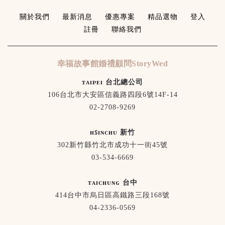
關於我們
最新消息
優惠專案
精品選物
登入
註冊
聯絡我們
幸福故事館婚禮顧問StoryWed
ᴛᴀɪᴘᴇɪ 台北總公司
106台北市大安區信義路四段6號14F-14
02-2708-9269
ʜꜱɪɴᴄʜᴜ 新竹
302新竹縣竹北市成功十一街45號
03-534-6669
ᴛᴀɪᴄʜᴜɴɢ 台中
414台中市烏日區高鐵路三段168號
04-2336-0569