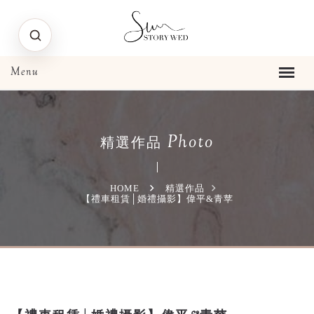
Photo
精選作品
HOME
精選作品
【禮車租賃│婚禮攝影】偉平&青苹