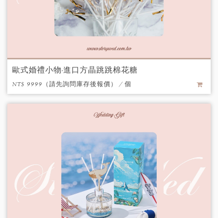
歐式婚禮小物-進口方晶跳跳棉花糖
NT$ 9999（請先詢問庫存後報價） / 個