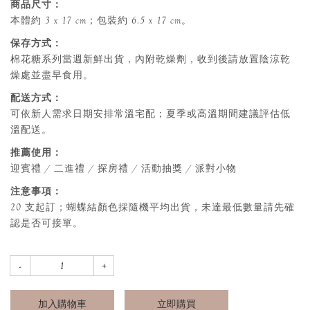
商品尺寸：
本體約 3 x 17 cm；包裝約 6.5 x 17 cm。
保存方式：
棉花糖系列當週新鮮出貨，內附乾燥劑，收到後請放置陰涼乾
燥處並盡早食用。
配送方式：
可依新人需求日期安排常溫宅配；夏季或高溫期間建議評估低
溫配送。
推薦使用：
迎賓禮 / 二進禮 / 探房禮 / 活動抽獎 / 派對小物
注意事項：
20 支起訂；蝴蝶結顏色採隨機平均出貨，未達最低數量請先確
認是否可接單。
加入購物車
立即購買