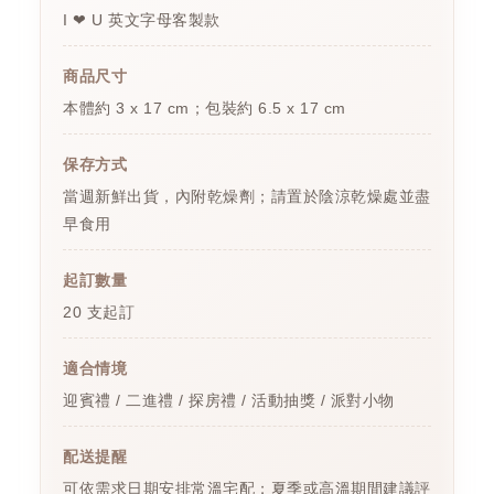
I ❤ U 英文字母客製款
商品尺寸
本體約 3 x 17 cm；包裝約 6.5 x 17 cm
保存方式
當週新鮮出貨，內附乾燥劑；請置於陰涼乾燥處並盡
早食用
起訂數量
20 支起訂
適合情境
迎賓禮 / 二進禮 / 探房禮 / 活動抽獎 / 派對小物
配送提醒
可依需求日期安排常溫宅配；夏季或高溫期間建議評