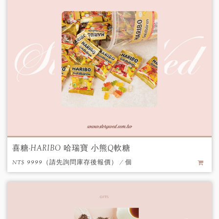
喜糖-HARIBO 哈瑞寶 小熊Q軟糖
NT$ 9999（請先詢問庫存後報價） / 個