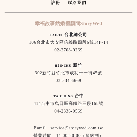
註冊
聯絡我們
幸福故事館婚禮顧問StoryWed
ᴛᴀɪᴘᴇɪ 台北總公司
106台北市大安區信義路四段6號14F-14
02-2708-9269
ʜꜱɪɴᴄʜᴜ 新竹
302新竹縣竹北市成功十一街45號
03-534-6669
ᴛᴀɪᴄʜᴜɴɢ 台中
414台中市烏日區高鐵路三段168號
04-2336-0569
Eamil service@storywed.com.tw
營業時間 11:00-20:00（預約制）