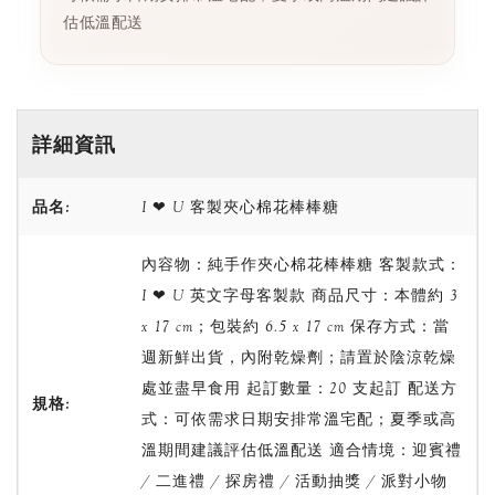
估低溫配送
詳細資訊
品名:
I ❤ U 客製夾心棉花棒棒糖
內容物：純手作夾心棉花棒棒糖 客製款式：
I ❤ U 英文字母客製款 商品尺寸：本體約 3
x 17 cm；包裝約 6.5 x 17 cm 保存方式：當
週新鮮出貨，內附乾燥劑；請置於陰涼乾燥
處並盡早食用 起訂數量：20 支起訂 配送方
規格:
式：可依需求日期安排常溫宅配；夏季或高
溫期間建議評估低溫配送 適合情境：迎賓禮
/ 二進禮 / 探房禮 / 活動抽獎 / 派對小物