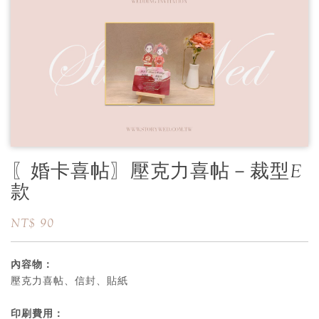
〖婚卡喜帖〗壓克力喜帖－裁型E
款
NT$ 90
內容物：
壓克力喜帖、信封、貼紙
印刷費用：