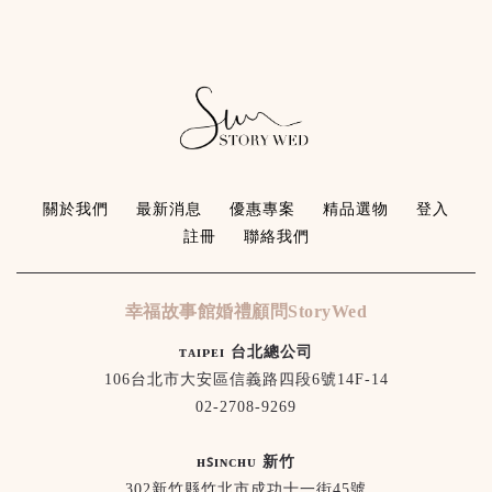
關於我們
最新消息
優惠專案
精品選物
登入
註冊
聯絡我們
幸福故事館婚禮顧問StoryWed
ᴛᴀɪᴘᴇɪ 台北總公司
106台北市大安區信義路四段6號14F-14
02-2708-9269
ʜꜱɪɴᴄʜᴜ 新竹
302新竹縣竹北市成功十一街45號