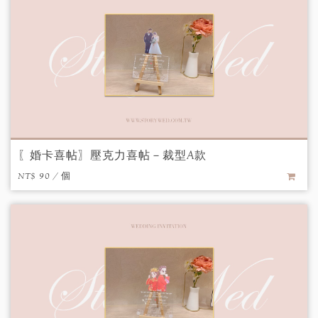
〖婚卡喜帖〗壓克力喜帖－裁型A款
NT$ 90 / 個