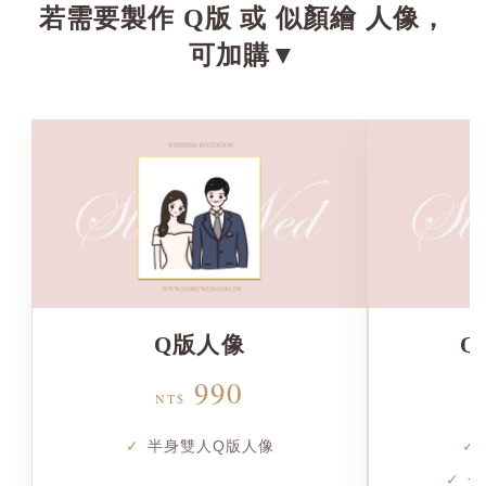
若需要製作 Q版 或 似顏繪 人像，
可加購▼
Q版人像
Q
990
NT$
半身雙人Q版人像
一