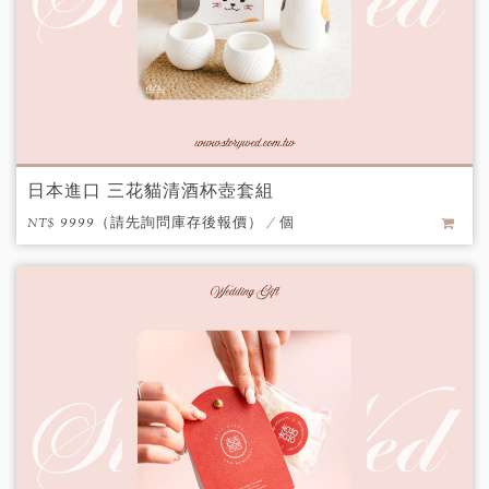
日本進口 三花貓清酒杯壺套組
NT$ 9999（請先詢問庫存後報價） / 個