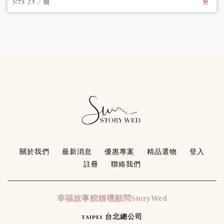
NT$ 25 / 個
關於我們
最新消息
優惠專案
精品選物
登入
註冊
聯絡我們
幸福故事館婚禮顧問StoryWed
ᴛᴀɪᴘᴇɪ 台北總公司