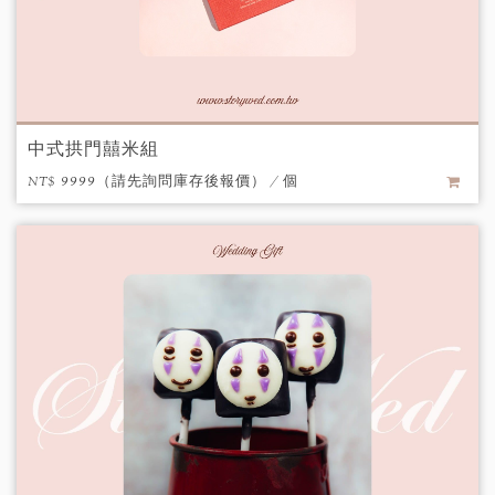
中式拱門囍米組
NT$ 9999（請先詢問庫存後報價） / 個