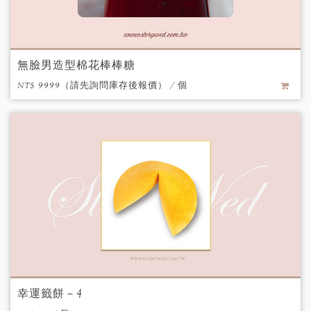
無臉男造型棉花棒棒糖
NT$ 9999（請先詢問庫存後報價） / 個
幸運籤餅－4