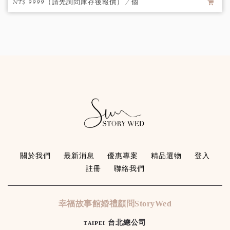
NT$ 9999（請先詢問庫存後報價） / 個
關於我們
最新消息
優惠專案
精品選物
登入
註冊
聯絡我們
幸福故事館婚禮顧問StoryWed
ᴛᴀɪᴘᴇɪ 台北總公司