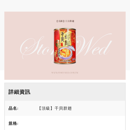
詳細資訊
品名:
【頂級】干貝群翅
規格: