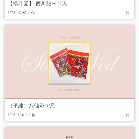
【轎斗圓】 西川囍米12入
NT$ 1090 / 個
（平繡）八仙彩10尺
NT$ 2200 / 個