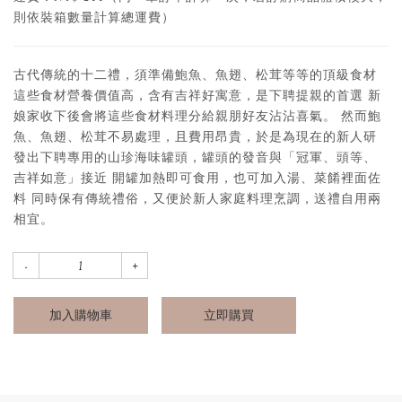
則依裝箱數量計算總運費）
古代傳統的十二禮，須準備鮑魚、魚翅、松茸等等的頂級食材
這些食材營養價值高，含有吉祥好寓意，是下聘提親的首選 新
娘家收下後會將這些食材料理分給親朋好友沾沾喜氣。 然而鮑
魚、魚翅、松茸不易處理，且費用昂貴，於是為現在的新人研
發出下聘專用的山珍海味罐頭，罐頭的發音與「冠軍、頭等、
吉祥如意」接近 開罐加熱即可食用，也可加入湯、菜餚裡面佐
料 同時保有傳統禮俗，又便於新人家庭料理烹調，送禮自用兩
相宜。
加入購物車
立即購買