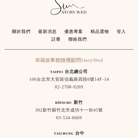
關於我們
最新消息
優惠專案
精品選物
登入
註冊
聯絡我們
幸福故事館婚禮顧問StoryWed
ᴛᴀɪᴘᴇɪ 台北總公司
106台北市大安區信義路四段6號14F-14
02-2708-9269
ʜꜱɪɴᴄʜᴜ 新竹
302新竹縣竹北市成功十一街45號
03-534-6669
ᴛᴀɪᴄʜᴜɴɢ 台中