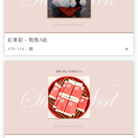
紅車彩－熊熊A款
NT$ 330 / 個