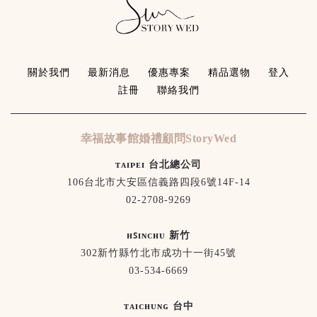
關於我們
最新消息
優惠專案
精品選物
登入
註冊
聯絡我們
幸福故事館婚禮顧問StoryWed
ᴛᴀɪᴘᴇɪ 台北總公司
106台北市大安區信義路四段6號14F-14
02-2708-9269
ʜꜱɪɴᴄʜᴜ 新竹
302新竹縣竹北市成功十一街45號
03-534-6669
ᴛᴀɪᴄʜᴜɴɢ 台中