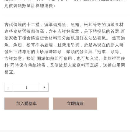
則依裝箱數量計算總運費）
古代傳統的十二禮，須準備鮑魚、魚翅、松茸等等的頂級食材
這些食材營養價值高，含有吉祥好寓意，是下聘提親的首選 新
娘家收下後會將這些食材料理分給親朋好友沾沾喜氣。 然而鮑
魚、魚翅、松茸不易處理，且費用昂貴，於是為現在的新人研
發出下聘專用的山珍海味罐頭，罐頭的發音與「冠軍、頭等、
吉祥如意」接近 開罐加熱即可食用，也可加入湯、菜餚裡面佐
料 同時保有傳統禮俗，又便於新人家庭料理烹調，送禮自用兩
相宜。
加入購物車
立即購買