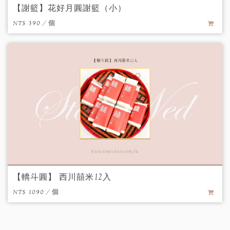
【謝籃】花好月圓謝籃（小）
NT$ 390 / 個
【轎斗圓】 西川囍米12入
NT$ 1090 / 個