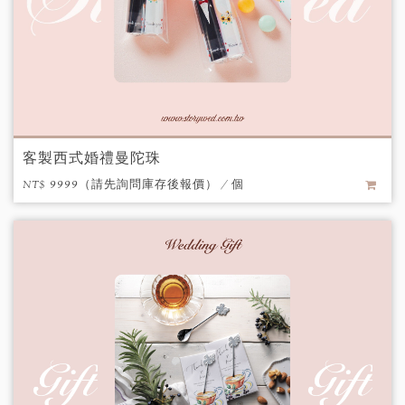
客製西式婚禮曼陀珠
NT$ 9999（請先詢問庫存後報價） / 個