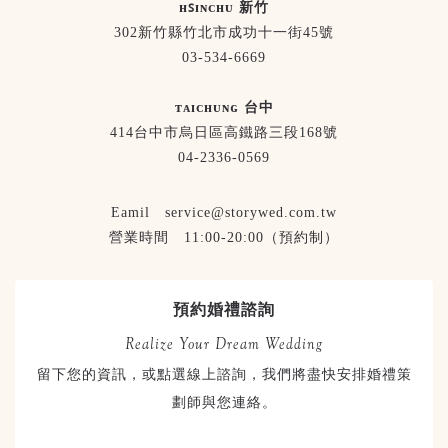
ʜꜱɪɴᴄʜᴜ 新竹
302新竹縣竹北市成功十一街45號
03-534-6669
ᴛᴀɪᴄʜᴜɴɢ 台中
414台中市烏日區高鐵路三段168號
04-2336-0569
Eamil service@storywed.com.tw
營業時間 11:00-20:00（預約制）
預約婚禮諮詢
Realize Your Dream Wedding
留下您的資訊，或點選線上諮詢，我們將盡快安排婚禮策
劃師與您連絡。