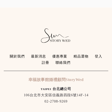
關於我們
最新消息
優惠專案
精品選物
登入
註冊
聯絡我們
幸福故事館婚禮顧問StoryWed
ᴛᴀɪᴘᴇɪ 台北總公司
106台北市大安區信義路四段6號14F-14
02-2708-9269