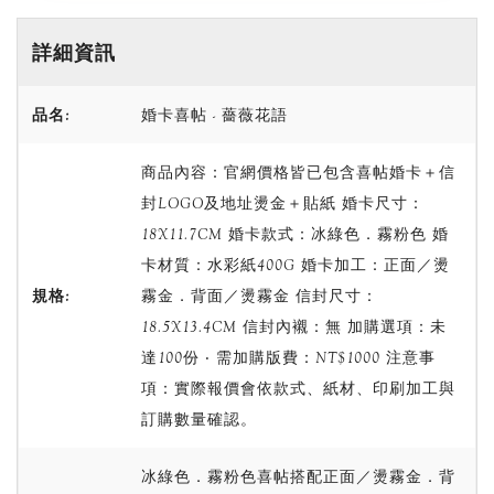
詳細資訊
品名:
婚卡喜帖 - 薔薇花語
商品內容：官網價格皆已包含喜帖婚卡＋信
封LOGO及地址燙金＋貼紙 婚卡尺寸：
18X11.7CM 婚卡款式：冰綠色．霧粉色 婚
卡材質：水彩紙400G 婚卡加工：正面／燙
規格:
霧金．背面／燙霧金 信封尺寸：
18.5X13.4CM 信封內襯：無 加購選項：未
達100份 ‧ 需加購版費：NT$1000 注意事
項：實際報價會依款式、紙材、印刷加工與
訂購數量確認。
冰綠色．霧粉色喜帖搭配正面／燙霧金．背