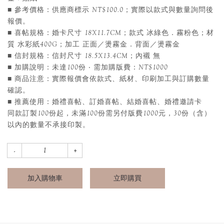
■ 參考價格：供應商標示 NT$100.0；實際以款式與數量詢問後
報價。
■ 喜帖規格：婚卡尺寸 18X11.7CM；款式 冰綠色．霧粉色；材
質 水彩紙400G；加工 正面／燙霧金．背面／燙霧金
■ 信封規格：信封尺寸 18.5X13.4CM；內襯 無
■ 加購說明：未達100份 ‧ 需加購版費：NT$1000
■ 商品注意：實際報價會依款式、紙材、印刷加工與訂購數量
確認。
■ 推薦使用：婚禮喜帖、訂婚喜帖、結婚喜帖、婚禮邀請卡
同款訂製100份起，未滿100份需另付版費1000元，30份（含）
以內的數量不承接印製。
加入購物車
立即購買