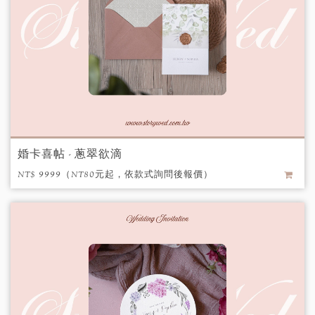
婚卡喜帖 - 蔥翠欲滴
NT$ 9999（NT80元起，依款式詢問後報價）
/ 個