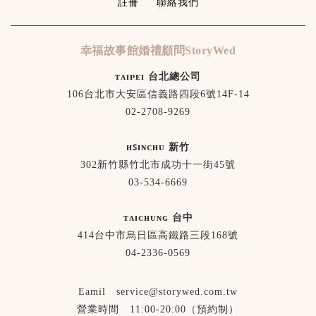
註冊
聯絡我們
幸福故事館婚禮顧問StoryWed
ᴛᴀɪᴘᴇɪ 台北總公司
106台北市大安區信義路四段6號14F-14
02-2708-9269
ʜꜱɪɴᴄʜᴜ 新竹
302新竹縣竹北市成功十一街45號
03-534-6669
ᴛᴀɪᴄʜᴜɴɢ 台中
414台中市烏日區高鐵路三段168號
04-2336-0569
Eamil service@storywed.com.tw
營業時間 11:00-20:00（預約制）