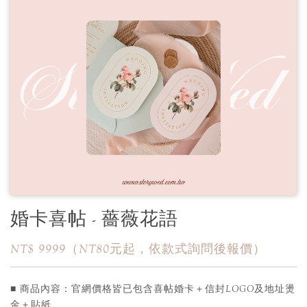
婚卡喜帖 - 薔薇花語
NT$ 9999（NT80元起，依款式詢問後報價）
■ 商品內容：官網價格皆已包含喜帖婚卡＋信封LOGO及地址燙
金＋貼紙