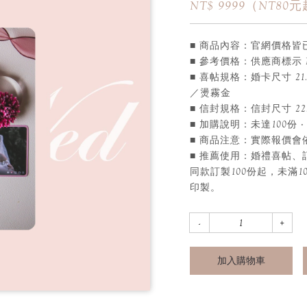
NT$ 9999（NT
■ 商品內容：官網價格皆
■ 參考價格：供應商標示 
■ 喜帖規格：婚卡尺寸 21
／燙霧金
■ 信封規格：信封尺寸 22.
■ 加購說明：未達100份 ‧
■ 商品注意：實際報價
■ 推薦使用：婚禮喜帖
同款訂製100份起，未滿1
印製。
加入購物車