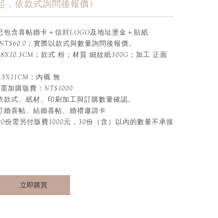
80元起，依款式詢問後報價）
已包含喜帖婚卡＋信封LOGO及地址燙金＋貼紙
NT$60.0；實際以款式與數量詢問後報價。
.8X10.3CM；款式 粉；材質 細紋紙300G；加工 正面
5X11CM；內襯 無
 需加購版費：NT$1000
會依款式、紙材、印刷加工與訂購數量確認。
、訂婚喜帖、結婚喜帖、婚禮邀請卡
00份需另付版費1000元，30份（含）以內的數量不承接
立即購買