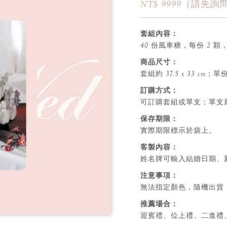
NT$ 9999（請先
套組內容：
40 份風車糖，每份 2 
商品尺寸：
套組約 37.5 x 33 cm；單份約 
訂購方式：
可訂購套組或單支；單支最
保存期限：
實際期限標示於袋上。
客製內容：
姓名牌可輸入結婚日期、
注意事項：
無法指定顏色，隨機出貨
推薦場合：
迎賓禮、位上禮、二進禮