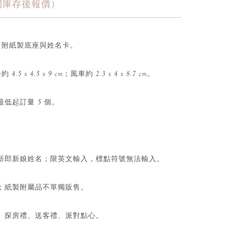
詢問庫存後報價）
顆，附紙製底座與姓名卡。
4.5 x 4.5 x 9 cm；風車約 2.3 x 4 x 8.7 cm。
低起訂量 5 個。
新郎新娘姓名；限英文輸入，標點符號無法輸入。
；紙製附屬品不單獨販售。
、探房禮、送客禮、派對點心。